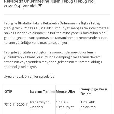
Rekabetin Önlenmesine İlişkin Tebliğ (Tebliğ No:
2022/14) yer aldı.
Tebliğ ile İthalatta Haksız Rekabetin Önlenmesine İlişkin Tebliğ
(Tebliğ No: 2021/30) ile Çin Halk Cumhuriyeti menşeli “muhtelif mafsal
halkalı zincirler ve aksamı” ürünü ithalatına yönelik başlatılan nihai
gözden geçirme soruşturmasının tamamlanması neticesinde alınan
kararın yürürlüğe konulması amaçlanıyor.
Tebliğde yürütülen soruşturma sonucunda, mevcut önlemin
yürürlükten kalkması durumunda dampingin ve zararın devam
etmesinin veya yeniden meydana gelmesinin muhtemel olduğu
saptandığı belirtiliyor.
Uygulanacak önlemler şu şekilde;
Dampinge Karşı
GTİP
Eşyanın Tanımı
Menşe Ülke
Önlem
Transmisyon
Çin Halk
1.200 ABD
7315.11.90.00.11
Zincirleri
Cumhuriyeti
doları/ton