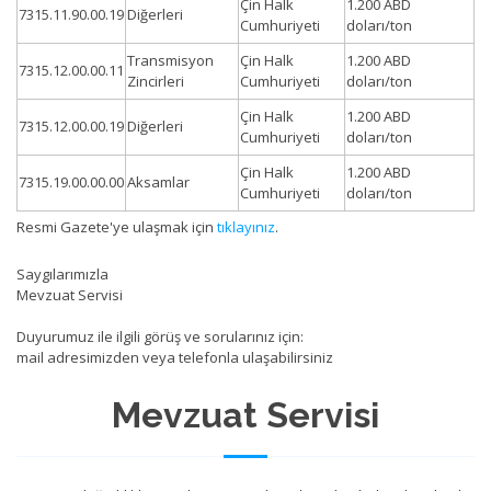
Çin Halk
1.200 ABD
7315.11.90.00.19
Diğerleri
Cumhuriyeti
doları/ton
Transmisyon
Çin Halk
1.200 ABD
7315.12.00.00.11
Zincirleri
Cumhuriyeti
doları/ton
Çin Halk
1.200 ABD
7315.12.00.00.19
Diğerleri
Cumhuriyeti
doları/ton
Çin Halk
1.200 ABD
7315.19.00.00.00
Aksamlar
Cumhuriyeti
doları/ton
Resmi Gazete'ye ulaşmak için
tıklayınız
.
Saygılarımızla
Mevzuat Servisi
Duyurumuz ile ilgili görüş ve sorularınız için:
mail adresimizden veya telefonla ulaşabilirsiniz
Mevzuat Servisi