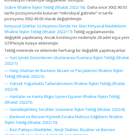
korelasyon nedeniyle değişiklikler olmuştur.
Gübre İthaline İlişkin Tebliğ (İthalat: 2022/16)
: Daha önce 3002.90.50
tarife pozisyonunda bulunan “mikrobiyal gübreler” in tarife
pozisyonu 3002.49.00 olarak değiştirilmiştir.
Kimyasal Silahlar Sözleşmesi Ekinde Yer Alan Kimyasal Maddelerin
İthaline İlişkin Tebliğ (İthalat: 2022/17):
Tebliğ uygulamasında
değişiklik yapılmamış. Ancak korelasyon nedeniyle 28 adet eşya yeni
GTİPleriyle listeye eklenmiştir.
Tebliğ metninde ve eklerinde herhangi bir değişiklik yapılmayanlar:
––
Yurt İçinde Düzenlenen Uluslararası Fuarlara İlişkin Tebliğ (İthalat:
2022/1)
––
Harp Silahları ile Bunların Aksam ve Parçalarının İthaline İlişkin
Tebliğ (İthalat: 2022/2)
–– Yüksek Yoğunluklu Tatlandırıcıların İthaline İlişkin Tebliğ (İthalat:
2022/4)
–– Haritalar ve Harita Bilgisi İçeren Eşyanın İthaline İlişkin Tebliğ
(İthalat: 2022/5)
–– Genelleştirilmiş Tercihler Sistemine İlişkin Tebliğ (İthalat: 2022/6)
–– Banknot ve Benzeri Kıymetli Evraka Mahsus Kâğıtların İthaline
İlişkin Tebliğ (İthalat: 2022/10)
–– Bazı Patlayıcı Maddeler, Ateşli Silahlar, Bıçaklar ve Benzeri