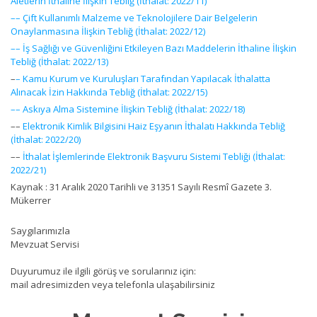
Aletlerin İthaline İlişkin Tebliğ (İthalat: 2022/11)
–– Çift Kullanımlı Malzeme ve Teknolojilere Dair Belgelerin
Onaylanmasına İlişkin Tebliğ (İthalat: 2022/12)
–– İş Sağlığı ve Güvenliğini Etkileyen Bazı Maddelerin İthaline İlişkin
Tebliğ (İthalat: 2022/13)
–
– Kamu Kurum ve Kuruluşları Tarafından Yapılacak İthalatta
Alınacak İzin Hakkında Tebliğ (İthalat: 2022/15)
–– Askıya Alma Sistemine İlişkin Tebliğ (İthalat: 2022/18)
––
Elektronik Kimlik Bilgisini Haiz Eşyanın İthalatı Hakkında Tebliğ
(İthalat: 2022/20)
––
İthalat İşlemlerinde Elektronik Başvuru Sistemi Tebliği (İthalat:
2022/21)
Kaynak : 31 Aralık 2020 Tarihli ve 31351 Sayılı Resmî Gazete 3.
Mükerrer
Saygılarımızla
Mevzuat Servisi
Duyurumuz ile ilgili görüş ve sorularınız için:
mail adresimizden veya telefonla ulaşabilirsiniz