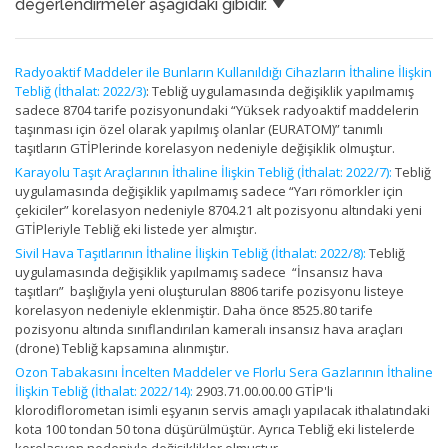
değerlendirmeler aşağıdaki gibidir.
Radyoaktif Maddeler ile Bunların Kullanıldığı Cihazların İthaline İlişkin
Tebliğ (İthalat: 2022/3)
: Tebliğ uygulamasında değişiklik yapılmamış
sadece 8704 tarife pozisyonundaki “Yüksek radyoaktif maddelerin
taşınması için özel olarak yapılmış olanlar (EURATOM)” tanımlı
taşıtların GTİPlerinde korelasyon nedeniyle değişiklik olmuştur.
Karayolu Taşıt Araçlarının İthaline İlişkin Tebliğ (İthalat: 2022/7):
Tebliğ
uygulamasında değişiklik yapılmamış sadece “Yarı römorkler için
çekiciler” korelasyon nedeniyle 8704.21 alt pozisyonu altındaki yeni
GTİPleriyle Tebliğ eki listede yer almıştır.
Sivil Hava Taşıtlarının İthaline İlişkin Tebliğ (İthalat: 2022/8):
Tebliğ
uygulamasında değişiklik yapılmamış sadece “İnsansız hava
taşıtları” başlığıyla yeni oluşturulan 8806 tarife pozisyonu listeye
korelasyon nedeniyle eklenmiştir. Daha önce 8525.80 tarife
pozisyonu altında sınıflandırılan kameralı insansız hava araçları
(drone) Tebliğ kapsamına alınmıştır.
Ozon Tabakasını İncelten Maddeler ve Florlu Sera Gazlarının İthaline
İlişkin Tebliğ (İthalat: 2022/14):
2903.71.00.00.00 GTİP'li
klorodiflorometan isimli eşyanın servis amaçlı yapılacak ithalatındaki
kota 100 tondan 50 tona düşürülmüştür. Ayrıca Tebliğ eki listelerde