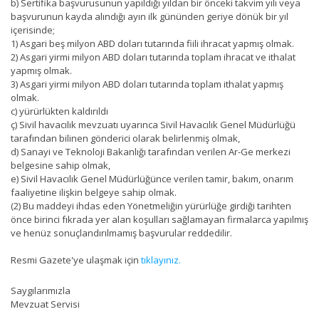
b) Sertifika başvurusunun yapıldığı yıldan bir önceki takvim yılı veya
başvurunun kayda alındığı ayın ilk gününden geriye dönük bir yıl
içerisinde;
1) Asgari beş milyon ABD doları tutarında fiili ihracat yapmış olmak.
2) Asgari yirmi milyon ABD doları tutarında toplam ihracat ve ithalat
yapmış olmak.
3) Asgari yirmi milyon ABD doları tutarında toplam ithalat yapmış
olmak.
c) yürürlükten kaldırıldı
ç) Sivil havacılık mevzuatı uyarınca Sivil Havacılık Genel Müdürlüğü
tarafından bilinen gönderici olarak belirlenmiş olmak,
d) Sanayi ve Teknoloji Bakanlığı tarafından verilen Ar-Ge merkezi
belgesine sahip olmak,
e) Sivil Havacılık Genel Müdürlüğünce verilen tamir, bakım, onarım
faaliyetine ilişkin belgeye sahip olmak.
(2) Bu maddeyi ihdas eden Yönetmeliğin yürürlüğe girdiği tarihten
önce birinci fıkrada yer alan koşulları sağlamayan firmalarca yapılmış
ve henüz sonuçlandırılmamış başvurular reddedilir.
Resmi Gazete'ye ulaşmak için
tıklayınız.
Saygılarımızla
Mevzuat Servisi