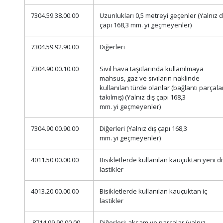
7304.59.38.00.00
Uzunlukları 0,5 metreyi geçenler (Yalnız d
çapı 168,3 mm. yi geçmeyenler)
7304.59.92.90.00
Diğerleri
7304.90.00.10.00
Sivil hava taşıtlarında kullanılmaya
mahsus, gaz ve sıvıların naklinde
kullanılan türde olanlar (bağlantı parçala
takılmış) (Yalnız dış çapı 168,3
mm. yi geçmeyenler)
7304.90.00.90.00
Diğerleri (Yalnız dış çapı 168,3
mm. yi geçmeyenler)
4011.50.00.00.00
Bisikletlerde kullanılan kauçuktan yeni dı
lastikler
4013.20.00.00.00
Bisikletlerde kullanılan kauçuktan iç
lastikler
8714.99.90.00.00
Diğerleri; aksam ve parçalar (yalnız