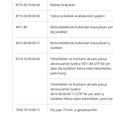
8715.00.10.00.00
Bebek Arabaları
8715.00.90.00.00
Yalnızca bebek arabalarının şaşileri
4011.40
Motosikletlerde kullanılan kauçuktan yen
dış lastikler
4013.90.00.00.11
Motosikletlerde kullanılan kauçuktan iç
lastikler
8714.10.30.00.00
Tekerlekler ve bunların aksam parça
aksesuarları (yalnız 4011.40 GTP'de yer
alan dış lastikleri ihtiva eden tekerlekler,
jantı hariç)
Tekerlekler ve bunların aksam parça
aksesuarları (yalnız
4013.90.00.00.11 GTİP'de yer alan iç
lastikleri ihtiva eden tekerlekler, jantı har
7304.19.10.00.11
Dış çapı 73 mm. yi geçmeyenler