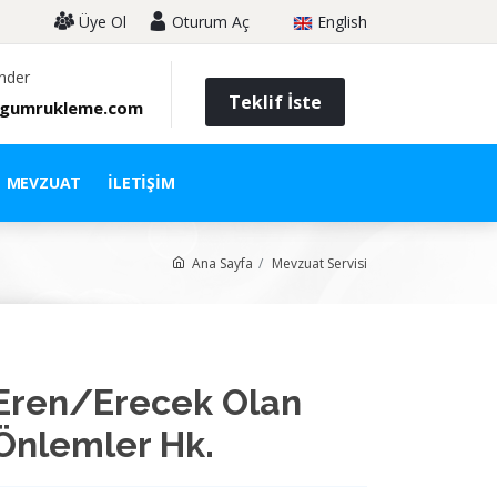
Üye Ol
Oturum Aç
English
nder
Teklif İste
gumrukleme.com
MEVZUAT
İLETIŞIM
Ana Sayfa
Mevzuat Servisi
 Eren/Erecek Olan
Önlemler Hk.