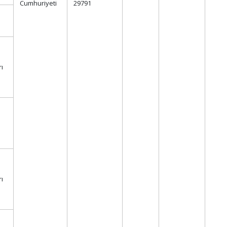
Cumhuriyeti
29791
rı
rı