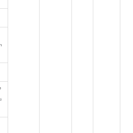
rı
e
i