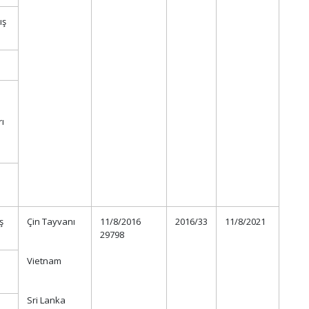
ış
rı
ş
Çin Tayvanı
11/8/2016
2016/33
11/8/2021
29798
Vietnam
Sri Lanka