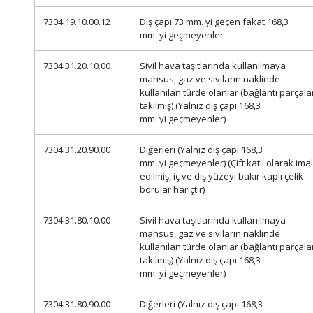
7304.19.10.00.12
Dış çapı 73 mm. yi geçen fakat 168,3
mm. yi geçmeyenler
7304.31.20.10.00
Sivil hava taşıtlarında kullanılmaya
mahsus, gaz ve sıvıların naklinde
kullanılan türde olanlar (bağlantı parçala
takılmış) (Yalnız dış çapı 168,3
mm. yi geçmeyenler)
7304.31.20.90.00
Diğerleri (Yalnız dış çapı 168,3
mm. yi geçmeyenler) (Çift katlı olarak imal
edilmiş, iç ve dış yüzeyi bakır kaplı çelik
borular hariçtir)
7304.31.80.10.00
Sivil hava taşıtlarında kullanılmaya
mahsus, gaz ve sıvıların naklinde
kullanılan türde olanlar (bağlantı parçala
takılmış) (Yalnız dış çapı 168,3
mm. yi geçmeyenler)
7304.31.80.90.00
Diğerleri (Yalnız dış çapı 168,3