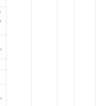
e
i
rı
rı