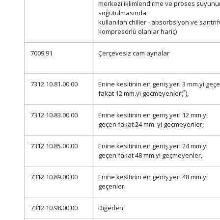
merkezi iklimlendirme ve proses suyunu
soğutulmasında
kullanılan chiller - absorbsiyon ve santrif
kompresörlü olanlar hariç)
7009.91
Çerçevesiz cam aynalar
7312.10.81.00.00
Enine kesitinin en geniş yeri 3 mm.yi geç
*
fakat 12 mm.yi geçmeyenler(
),
7312.10.83.00.00
Enine kesitinin en geniş yeri 12 mm.yi
geçen fakat 24 mm. yi geçmeyenler,
7312.10.85.00.00
Enine kesitinin en geniş yeri 24 mm.yi
geçen fakat 48 mm.yi geçmeyenler,
7312.10.89.00.00
Enine kesitinin en geniş yeri 48 mm.yi
geçenler,
7312.10.98.00.00
Diğerleri