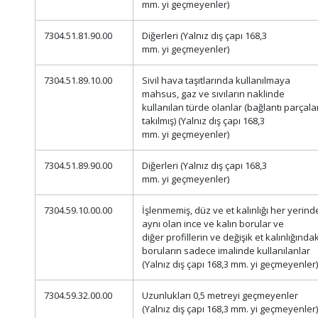
mm. yi geçmeyenler)
7304.51.81.90.00
Diğerleri (Yalnız dış çapı 168,3
mm. yi geçmeyenler)
7304.51.89.10.00
Sivil hava taşıtlarında kullanılmaya
mahsus, gaz ve sıvıların naklinde
kullanılan türde olanlar (bağlantı parçala
takılmış) (Yalnız dış çapı 168,3
mm. yi geçmeyenler)
7304.51.89.90.00
Diğerleri (Yalnız dış çapı 168,3
mm. yi geçmeyenler)
7304.59.10.00.00
İşlenmemiş, düz ve et kalınlığı her yerind
aynı olan ince ve kalın borular ve
diğer profillerin ve değişik et kalınlığındak
boruların sadece imalinde kullanılanlar
(Yalnız dış çapı 168,3 mm. yi geçmeyenler)
7304.59.32.00.00
Uzunlukları 0,5 metreyi geçmeyenler
(Yalnız dış çapı 168,3 mm. yi geçmeyenler)