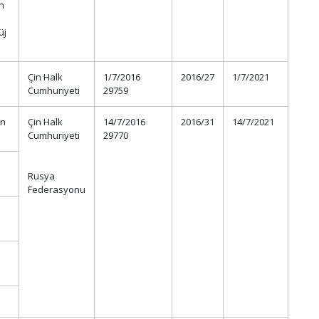
n
üj
Çin Halk
1/7/2016
2016/27
1/7/2021
Cumhuriyeti
29759
en
Çin Halk
14/7/2016
2016/31
14/7/2021
Cumhuriyeti
29770
Rusya
Federasyonu