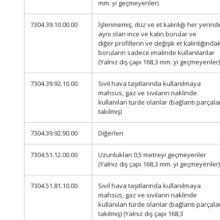
mm. yi geçmeyenler)
7304.39.10.00.00
İşlenmemiş, düz ve et kalınlığı her yerind
aynı olan ince ve kalın borular ve
diğer profillerin ve değişik et kalınlığındak
boruların sadece imalinde kullanılanlar
(Yalnız dış çapı 168,3 mm. yi geçmeyenler)
7304.39.92.10.00
Sivil hava taşıtlarında kullanılmaya
mahsus, gaz ve sıvıların naklinde
kullanılan türde olanlar (bağlantı parçala
takılmış)
7304.39.92.90.00
Diğerleri
7304.51.12.00.00
Uzunlukları 0,5 metreyi geçmeyenler
(Yalnız dış çapı 168,3 mm. yi geçmeyenler)
7304.51.81.10.00
Sivil hava taşıtlarında kullanılmaya
mahsus, gaz ve sıvıların naklinde
kullanılan türde olanlar (bağlantı parçala
takılmış) (Yalnız dış çapı 168,3