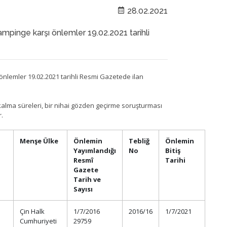
28.02.2021
ampinge karşı önlemler 19.02.2021 tarihli
 önlemler 19.02.2021 tarihli Resmi Gazetede ilan
kalma süreleri, bir nihai gözden geçirme soruşturması
r.
Menşe Ülke
Önlemin
Tebliğ
Önlemin
Yayımlandığı
No
Bitiş
Resmî
Tarihi
Gazete
Tarih ve
Sayısı
Çin Halk
1/7/2016
2016/16
1/7/2021
Cumhuriyeti
29759