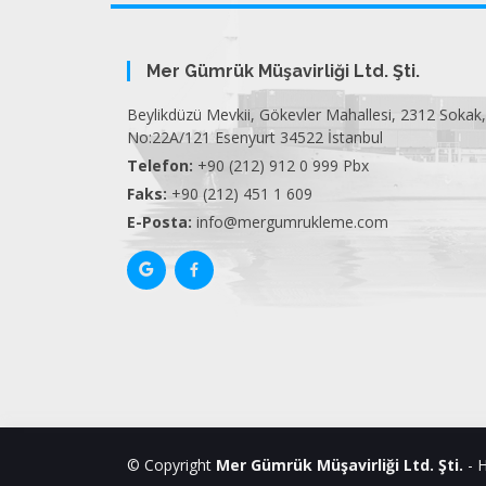
Mer Gümrük Müşavirliği Ltd. Şti.
Beylikdüzü Mevkii, Gökevler Mahallesi, 2312 Sokak,
No:22A/121 Esenyurt 34522 İstanbul
Telefon:
+90 (212) 912 0 999 Pbx
Faks:
+90 (212) 451 1 609
E-Posta:
info@mergumrukleme.com
© Copyright
Mer Gümrük Müşavirliği Ltd. Şti.
- H