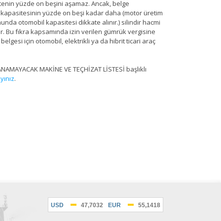
asitenin yüzde on beşini aşamaz. Ancak, belge
 kapasitesinin yüzde on beşi kadar daha (motor üretim
da otomobil kapasitesi dikkate alınır.) silindir hacmi
lir. Bu fıkra kapsamında izin verilen gümrük vergisine
elgesi için otomobil, elektrikli ya da hibrit ticari araç
ANAMAYACAK MAKİNE VE TEÇHİZAT LİSTESİ başlıklı
ayınız
.