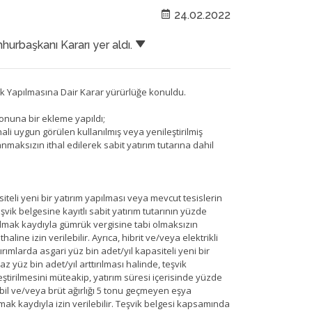
24.02.2022
rbaşkanı Kararı yer aldı.
lik Yapılmasına Dair Karar yürürlüğe konuldu.
sonuna bir ekleme yapıldı;
li uygun görülen kullanılmış veya yenileştirilmiş
maksızın ithal edilerek sabit yatırım tutarına dahil
iteli yeni bir yatırım yapılması veya mevcut tesislerin
eşvik belgesine kayıtlı sabit yatırım tutarının yüzde
 olmak kaydıyla gümrük vergisine tabi olmaksızın
aline izin verilebilir. Ayrıca, hibrit ve/veya elektrikli
rımlarda asgari yüz bin adet/yıl kapasiteli yeni bir
z yüz bin adet/yıl arttırılması halinde, teşvik
leştirilmesini müteakip, yatırım süresi içerisinde yüzde
bil ve/veya brüt ağırlığı 5 tonu geçmeyen eşya
mak kaydıyla izin verilebilir. Teşvik belgesi kapsamında