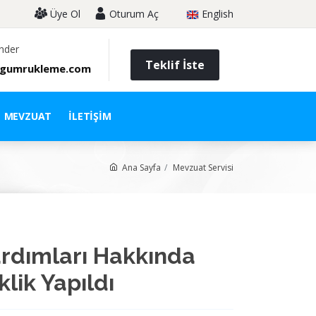
Üye Ol
Oturum Aç
English
nder
Teklif İste
gumrukleme.com
MEVZUAT
İLETIŞIM
Ana Sayfa
Mevzuat Servisi
ardımları Hakkında
lik Yapıldı