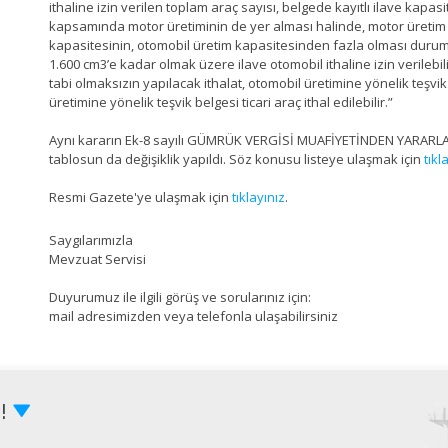
ithaline izin verilen toplam araç sayısı, belgede kayıtlı ilave kap
kapsamında motor üretiminin de yer alması halinde, motor üretim
kapasitesinin, otomobil üretim kapasitesinden fazla olması durumun
1.600 cm3’e kadar olmak üzere ilave otomobil ithaline izin verilebi
tabi olmaksızın yapılacak ithalat, otomobil üretimine yönelik teşvik b
üretimine yönelik teşvik belgesi ticari araç ithal edilebilir.”
Aynı kararın Ek-8 sayılı GÜMRÜK VERGİSİ MUAFİYETİNDEN YARARL
tablosun da değişiklik yapıldı. Söz konusu listeye ulaşmak için
tıkl
Resmi Gazete'ye ulaşmak için
tıklayınız
.
Saygılarımızla
Mevzuat Servisi
Duyurumuz ile ilgili görüş ve sorularınız için:
mail adresimizden veya telefonla ulaşabilirsiniz
Z!