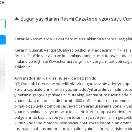
ize
Bugün yayınlanan Resmi Gazetede 5209 sayılı Cumhu
Karar ile Yatırımlarda Devlet Yardımları Hakkında Kararda Değişik
Kararın Gümrük Vergisi Muafiyeti başlıklı 9. Maddesinin 4. fıkrası 
“Ancak Ek-8’de yer alan ve kullanılmış komple tesis kapsamında itha
makine ve teçhizat KDV istisnası ve gümrük vergisi muafiyeti sağlan
edilebilir.”
Aynı maddenin 7. Fıkrası şu şekilde değiştirildi;
“(7) Otomobil üretimine yönelik olarak asgari yüz bin adet/yıl kapas
kurulu kapasitelerinin en az yüz bin adet/yıl arttırılması halinde, t
yirmisinin gerçekleştirilmesini müteakip, yatırım süresi içerisinde
yatırımcılara motor silindir hacmi 1.600 cm3’ e kadar olan otomobil ith
olmak koşuluyla otomobil ve/veya ticari araç üretimine yönelik yatı
yatırım yapılması veya mevcut tesislerin kurulu kapasitelerinin en a
belgelerinde kayıtlı sabit yatırım tutarının yüzde yirmisinin gerçek
2,5’ine kadar ve motor silindir hacmi 2.500 cm3’e kadar olan otomo
taşımaya mahsus motorlu araç ithaline yatırım süresi içerisinde ol