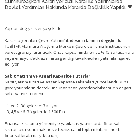
Cumhurbaşkanı Kararı yer aldı. Karar ile Yatırımlarda
Devlet Yardımları Hakkında Kararda Değişiklik Yapıldı.
Yapılan değişiklikler şu şekilde;
Kararda yer alan ‘Çevre Yatırımı’ ifadesinin tanımın değiştirildi.
TÜBİTAK Marmara Araştırma Merkezi Çevre ve Temiz Enstitüsünün
vereceği onayı aranacak. Onay kapsamında en az % 15 su tasarrufu
veya emisyon/atık azalımı sağlandığı tevsik edilen yatırımlar işaret
ediliyor.
Sabit Yatırım ve Asgari Kapasite Tutarları
Sabit yatırım tutarı ve asgari kapasite rakamları güncellendi. Buna
göre yatırımların destek unsurlarından yararlanabilmesi için asgari
sabit yatırım tutarının;
- 1. ve 2. Bölgelerde: 3 milyon
- 3, 4,5 ve 6. Bölgelerde 1.500 Bin
Finansal kiralama yöntemiyle yapılacak yatırımlarda finansal
kiralamaya konu makine ve teçhizata ait toplam tutarın, her bir
finansal kiralama şirketi için;