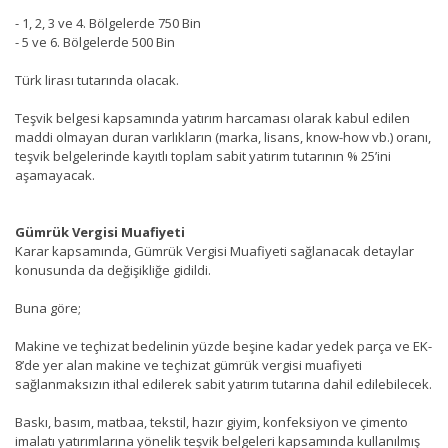
- 1, 2, 3 ve 4. Bölgelerde 750 Bin
- 5 ve 6. Bölgelerde 500 Bin
Türk lirası tutarında olacak.
Teşvik belgesi kapsamında yatırım harcaması olarak kabul edilen
maddi olmayan duran varlıkların (marka, lisans, know-how vb.) oranı,
teşvik belgelerinde kayıtlı toplam sabit yatırım tutarının % 25’ini
aşamayacak.
Gümrük Vergisi Muafiyeti
Karar kapsamında, Gümrük Vergisi Muafiyeti sağlanacak detaylar
konusunda da değişikliğe gidildi.
Buna göre;
Makine ve teçhizat bedelinin yüzde beşine kadar yedek parça ve EK-
8’de yer alan makine ve teçhizat gümrük vergisi muafiyeti
sağlanmaksızın ithal edilerek sabit yatırım tutarına dahil edilebilecek.
Baskı, basım, matbaa, tekstil, hazır giyim, konfeksiyon ve çimento
imalatı yatırımlarına yönelik teşvik belgeleri kapsamında kullanılmış