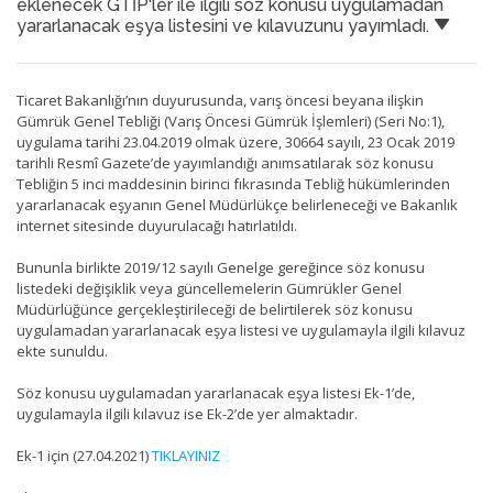
eklenecek GTİP'ler ile ilgili söz konusu uygulamadan
yararlanacak eşya listesini ve kılavuzunu yayımladı.
Ticaret Bakanlığı’nın duyurusunda, varış öncesi beyana ilişkin
Gümrük Genel Tebliği (Varış Öncesi Gümrük İşlemleri) (Seri No:1),
uygulama tarihi 23.04.2019 olmak üzere, 30664 sayılı, 23 Ocak 2019
tarihli Resmî Gazete’de yayımlandığı anımsatılarak söz konusu
Tebliğin 5 inci maddesinin birinci fıkrasında Tebliğ hükümlerinden
yararlanacak eşyanın Genel Müdürlükçe belirleneceği ve Bakanlık
internet sitesinde duyurulacağı hatırlatıldı.
Bununla birlikte 2019/12 sayılı Genelge gereğince söz konusu
listedeki değişiklik veya güncellemelerin Gümrükler Genel
Müdürlüğünce gerçekleştirileceği de belirtilerek söz konusu
uygulamadan yararlanacak eşya listesi ve uygulamayla ilgili kılavuz
ekte sunuldu.
Söz konusu uygulamadan yararlanacak eşya listesi Ek-1’de,
uygulamayla ilgili kılavuz ise Ek-2’de yer almaktadır.
Ek-1 için (27.04.2021)
TIKLAYINIZ