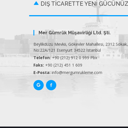
DIŞ TİCARETTE YENİ GÜCÜNÜ
Mer Gümrük Müşavirliği Ltd. Şti.
Beylikdüzü Mevkii, Gökevler Mahallesi, 2312 Sokak,
No:22A/121 Esenyurt 34522 İstanbul
Telefon:
+90 (212) 912 0 999 Pbx
Faks:
+90 (212) 451 1 609
E-Posta:
info@mergumrukleme.com