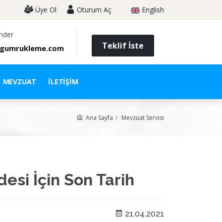
Üye Ol
Oturum Aç
English
nder
Teklif İste
gumrukleme.com
MEVZUAT
İLETIŞIM
Ana Sayfa
Mevzuat Servisi
desi İçin Son Tarih
21.04.2021