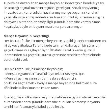
Türkiye’de düzenlenen menşe beyanları ihracatçının kendi el yazısı
ile atacağı orijinal imzasını taşması gerekiyor. Ancak onaylanmış
ihracatçıdan, kendi adıyla hazırlanmış menşe beyanını kendi el
yazısıyla imzalanmış addedilerek tüm sorumluluğu üzerine aldığına
dair yazılı bir taahhütnameyi ilgili gümrük idaresine vermiş olması
koşuluyla, böyle bir beyanı imzalama şartı aranmıyor.
Menşe Beyanının Geçerliliği
Her bir Taraf ülke, bir menşe beyanının, yapıldığı tarihten itibaren on
iki ay veya ithalatçı Taraf ülkede tanınan daha uzun bir süre için
geçerli olmasını sağlayabiliyor. İthalatçı Taraf ülkenin gümrük
idaresinden bu geçerlilik süresi içerisinde tercihli tarife talebinde
bulunulabilecek.
Her bir Taraf ülke, bir menşe beyanının;
- Menşeli eşyanın bir Taraf ülkeye tek bir sevkiyatı için,
- Menşeli aynı eşyanın birden fazla sevkiyatı için,
on iki ayı geçmemek kaydıyla menşe beyanında belirtilen süre
dâhilinde kullanılmasına imkan tanır.
İthalatçı Taraf ülke, yasa ve yönetmeliklerine uygun olarak geçerlilik
süresinden sonra gümrük idaresine sunulan bir menşe beyanını
tercihli tarife amacıyla kabul edebilecek.