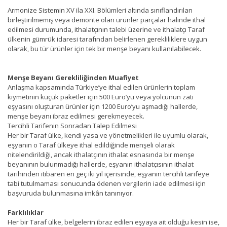
Armonize Sistemin XV ila XXI. Bölümleri altında sınıflandırılan
birleştirilmemiş veya demonte olan ürünler parçalar halinde ithal
edilmesi durumunda, ithalatçının talebi üzerine ve ithalatçı Taraf
ülkenin gümrük idaresi tarafından belirlenen gerekliliklere uygun
olarak, bu tür ürünler için tek bir menşe beyanı kullanılabilecek.
Menşe Beyanı Gerekliliğinden Muafiyet
Anlaşma kapsamında Türkiye’ye ithal edilen ürünlerin toplam
kıymetinin küçük paketler için 500 Euro’yu veya yolcunun zati
eşyasını oluşturan ürünler için 1200 Euro’yu aşmadığı hallerde,
menşe beyanı ibraz edilmesi gerekmeyecek.
Tercihli Tarifenin Sonradan Talep Edilmesi
Her bir Taraf ülke, kendi yasa ve yönetmelikleri ile uyumlu olarak,
eşyanın o Taraf ülkeye ithal edildiğinde menşeli olarak
nitelendirildiği, ancak ithalatçının ithalat esnasında bir menşe
beyanının bulunmadığı hallerde, eşyanın ithalatçısının ithalat
tarihinden itibaren en geç iki yıl içerisinde, eşyanın tercihli tarifeye
tabi tutulmaması sonucunda ödenen vergilerin iade edilmesi için
başvuruda bulunmasına imkân tanınıyor.
Farklılıklar
Her bir Taraf ülke, belgelerin ibraz edilen eşyaya ait olduğu kesin ise,