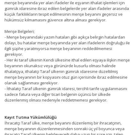
menşe beyanında yer alan ifadeler ile eşyanın ithalat işlemleri için
gümrük idaresine ibraz edilen belgelerde yer alan ifadeler arasında
küçük farklılıkların tespit edilmesinin menşe beyanını geçersiz ve
hükümsüz kılmamasını güvence altına alması gerekiyor.
Menşe Belgeleri;
- Menşe beyanındaki yazım hataları gibi açıkça belirgin hatalardan
dolayı, bu hatalar menşe beyanında yer alan ifadelerin doğruluğu ile
ilgili şüphe yaratmıyorsa menşe beyanının reddedilmemesi
gerekiyor.
- Her iki taraf ülkenin Kendi ülkesine ithal edilen eşyaya ilişkin menşe
beyanının okunaksız veya görünürde kusurlu olması halinde
ithalatçıya, ithalatçı Taraf ülkenin gümrük idaresine düzeltilmiş
menşe beyanının bir kopyasını otuz gün içerisinde ibraz edilmesine
olanak sağlanması gerekiyor.
- İthalatçı Taraf ülkenin gümrük idaresi, tercihli tarife uygulanmasını
sadece fatura veya diğer ticari belgenin üçüncü bir ülkede
düzenlenmiş olması nedeniyle reddetmemesi gerekiyor.
Kayıt Tutma Yükümlülüğü
İhracatçı Taraf ülke, menşe beyanını düzenlemiş bir ihracatçının,
menşe beyanının düzenlenmesinden sonraki üç yıl boyunca veya
ihracatçı Taraf ülkenin belirleyeceği daha uzun bir süre için, talep