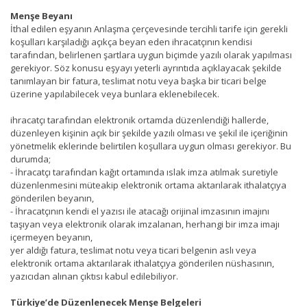
Menşe Beyanı
İthal edilen eşyanın Anlaşma çerçevesinde tercihli tarife için gerekli
koşulları karşıladığı açıkça beyan eden ihracatçının kendisi
tarafından, belirlenen şartlara uygun biçimde yazılı olarak yapılması
gerekiyor. Söz konusu eşyayı yeterli ayrıntıda açıklayacak şekilde
tanımlayan bir fatura, teslimat notu veya başka bir ticari belge
üzerine yapılabilecek veya bunlara eklenebilecek.
ihracatçı tarafından elektronik ortamda düzenlendiği hallerde,
düzenleyen kişinin açık bir şekilde yazılı olması ve şekil ile içeriğinin
yönetmelik eklerinde belirtilen koşullara uygun olması gerekiyor. Bu
durumda;
- İhracatçı tarafından kağıt ortamında ıslak imza atılmak suretiyle
düzenlenmesini müteakip elektronik ortama aktarılarak ithalatçıya
gönderilen beyanın,
- İhracatçının kendi el yazısı ile atacağı orijinal imzasının imajını
taşıyan veya elektronik olarak imzalanan, herhangi bir imza imajı
içermeyen beyanın,
yer aldığı fatura, teslimat notu veya ticari belgenin aslı veya
elektronik ortama aktarılarak ithalatçıya gönderilen nüshasının,
yazıcıdan alınan çıktısı kabul edilebiliyor.
Türkiye’de Düzenlenecek Menşe Belgeleri