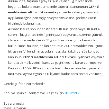
durumunda, taşınan eşyaya ilişkin kalan 18 gün içerisinde
beyanda bulunulmaması halinde Gümrük Kanununun
237 nci
maddesinin altıncı fıkrasında
yer verilen idari yaptırımların
uygulanacağına dair taşıyıcı veya temsilcisine gecikmeksizin
bildirimde bulunulması,
48 saatlik süre sonundan itibaren 18 gün içinde veya 18 günlük
sürenin bitişi öncesinde ilgilinin yazılı başvurusu üzerine gümrük
idarelerince verilebilecek 30 günlük ek süre içinde beyanda
bulunulması halinde, anılan Kanunun 241 inci maddesinin üçüncü
fıkrasının (d) bendinin uygulanması, aksi takdirde, söz konusu
Kanunun
237 nci maddesinin altıncı fıkrası uyarınca
eşyaya el
konularak mülkiyetinin kamuya geçirilmesine karar verilmesi ve
Kanunun 177 ila 180 inci madde hükümlerine göre tasfiyeye tabi
tutulması, ayrıca eşyanın CIF kıymeti kadar para cezası verilmesi,
Gerektiği ifade edilmektedir.
Konuya ilişkin düzenlemeye ulaşmak için
TIKLAYINIZ.
Saygılarımızla
Mevzuat Servisi