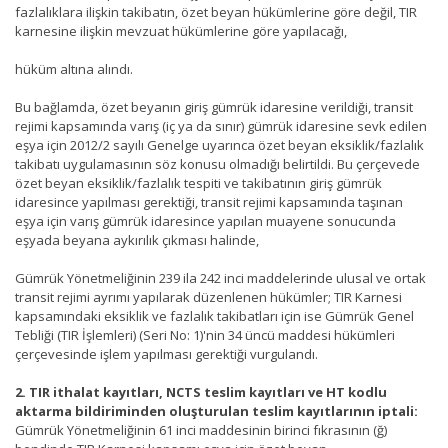
fazlalıklara ilişkin takibatın, özet beyan hükümlerine göre değil, TIR
karnesine ilişkin mevzuat hükümlerine göre yapılacağı,
hüküm altına alındı.
Bu bağlamda, özet beyanın giriş gümrük idaresine verildiği, transit
rejimi kapsamında varış (iç ya da sınır) gümrük idaresine sevk edilen
eşya için 2012/2 sayılı Genelge uyarınca özet beyan eksiklik/fazlalık
takibatı uygulamasının söz konusu olmadığı belirtildi. Bu çerçevede
özet beyan eksiklik/fazlalık tespiti ve takibatının giriş gümrük
idaresince yapılması gerektiği, transit rejimi kapsamında taşınan
eşya için varış gümrük idaresince yapılan muayene sonucunda
eşyada beyana aykırılık çıkması halinde,
Gümrük Yönetmeliğinin 239 ila 242 inci maddelerinde ulusal ve ortak
transit rejimi ayrımı yapılarak düzenlenen hükümler; TIR Karnesi
kapsamındaki eksiklik ve fazlalık takibatları için ise Gümrük Genel
Tebliği (TIR İşlemleri) (Seri No: 1)'nin 34 üncü maddesi hükümleri
çerçevesinde işlem yapılması gerektiği vurgulandı.
2. TIR ithalat kayıtları, NCTS teslim kayıtları ve HT kodlu
aktarma bildiriminden oluşturulan teslim kayıtlarının iptali:
Gümrük Yönetmeliğinin 61 inci maddesinin birinci fıkrasının (ğ)