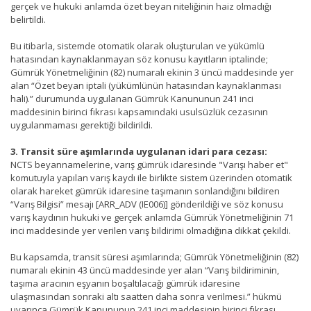
gerçek ve hukuki anlamda özet beyan niteliğinin haiz olmadığı
belirtildi.
Bu itibarla, sistemde otomatik olarak oluşturulan ve yükümlü
hatasından kaynaklanmayan söz konusu kayıtların iptalinde;
Gümrük Yönetmeliğinin (82) numaralı ekinin 3 üncü maddesinde yer
alan “Özet beyan iptali (yükümlünün hatasından kaynaklanması
hali).” durumunda uygulanan Gümrük Kanununun 241 inci
maddesinin birinci fıkrası kapsamındaki usulsüzlük cezasının
uygulanmaması gerektiği bildirildi.
3. Transit süre aşımlarında uygulanan idari para cezası:
NCTS beyannamelerine, varış gümrük idaresinde "Varışı haber et"
komutuyla yapılan varış kaydı ile birlikte sistem üzerinden otomatik
olarak hareket gümrük idaresine taşımanın sonlandığını bildiren
“Varış Bilgisi” mesajı [ARR_ADV (IE006)] gönderildiği ve söz konusu
varış kaydının hukuki ve gerçek anlamda Gümrük Yönetmeliğinin 71
inci maddesinde yer verilen varış bildirimi olmadığına dikkat çekildi.
Bu kapsamda, transit süresi aşımlarında; Gümrük Yönetmeliğinin (82)
numaralı ekinin 43 üncü maddesinde yer alan “Varış bildiriminin,
taşıma aracının eşyanın boşaltılacağı gümrük idaresine
ulaşmasından sonraki altı saatten daha sonra verilmesi.” hükmü
uyarınca Gümrük Kanununun 241 inci maddesinin birinci fıkrası