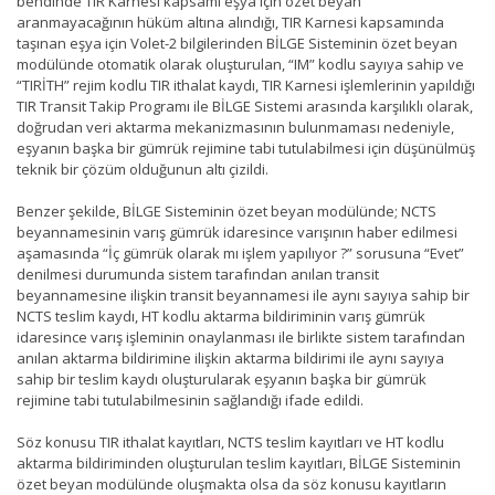
bendinde TIR Karnesi kapsamı eşya için özet beyan
aranmayacağının hüküm altına alındığı, TIR Karnesi kapsamında
taşınan eşya için Volet-2 bilgilerinden BİLGE Sisteminin özet beyan
modülünde otomatik olarak oluşturulan, “IM” kodlu sayıya sahip ve
“TIRİTH” rejim kodlu TIR ithalat kaydı, TIR Karnesi işlemlerinin yapıldığı
TIR Transit Takip Programı ile BİLGE Sistemi arasında karşılıklı olarak,
doğrudan veri aktarma mekanizmasının bulunmaması nedeniyle,
eşyanın başka bir gümrük rejimine tabi tutulabilmesi için düşünülmüş
teknik bir çözüm olduğunun altı çizildi.
Benzer şekilde, BİLGE Sisteminin özet beyan modülünde; NCTS
beyannamesinin varış gümrük idaresince varışının haber edilmesi
aşamasında “İç gümrük olarak mı işlem yapılıyor ?” sorusuna “Evet”
denilmesi durumunda sistem tarafından anılan transit
beyannamesine ilişkin transit beyannamesi ile aynı sayıya sahip bir
NCTS teslim kaydı, HT kodlu aktarma bildiriminin varış gümrük
idaresince varış işleminin onaylanması ile birlikte sistem tarafından
anılan aktarma bildirimine ilişkin aktarma bildirimi ile aynı sayıya
sahip bir teslim kaydı oluşturularak eşyanın başka bir gümrük
rejimine tabi tutulabilmesinin sağlandığı ifade edildi.
Söz konusu TIR ithalat kayıtları, NCTS teslim kayıtları ve HT kodlu
aktarma bildiriminden oluşturulan teslim kayıtları, BİLGE Sisteminin
özet beyan modülünde oluşmakta olsa da söz konusu kayıtların