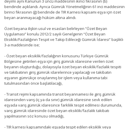
deyimi aynı Kanunun 3 üncü maddesinin ikinci fıkrasının (b)
bendinde açıklandı. Ayrıca Gümrük Yönetmeliğinin 61 inci maddesinin
birinci fıkrasının (ğ) bendinde de TIR Karnesi kapsamı eşya için özet
beyan aranmayacağı hüküm altına alındı.
Özet beyana ilişkin usul ve esasları belirleyen “Özet Beyan
Uygulaması” konulu 2012/2 sayılı Genelgenin “Özet Beyan
Eksiklik/Fazlalığının Tespit ve Takip Edileceği Gümrük İdaresi” başlıklı
3-a maddesinde ise;
- Özet beyan eksiklik/fazlalığının konusunu Türkiye Gümrük
Bölgesine getirilen eşya için giriş gümrük idaresine verilen özet
beyanın oluşturduğu, dolayısıyla özet beyan eksiklik/fazlalık tespiti
ve takibatının giriş gümrük idarelerince yapılacağı ve takibatın
eşyanın gümrükçe onaylanmış bir işlem veya kullanıma tabi
tutulmasından önce başlatılacağı,
- Transit rejimi kapsamında transit beyannamesi ile giriş gümrük
idaresinden varış (iç ya da sınır) gümrük idaresine sevk edilen
eşyada varış gümrük idaresince farklılık tespit edilmesi durumunda,
varış gümrük idaresinde özet beyan eksiklik/fazlalık takibatı
yapılmasının söz konusu olmadığı,
- TIR karnesi kapsamındaki eşyada tespit edilen eksiklik veya