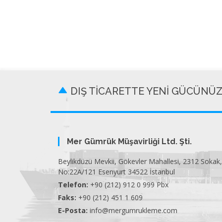
DIŞ TİCARETTE YENİ GÜCÜNÜ
Mer Gümrük Müşavirliği Ltd. Şti.
Beylikdüzü Mevkii, Gökevler Mahallesi, 2312 Sokak,
No:22A/121 Esenyurt 34522 İstanbul
Telefon:
+90 (212) 912 0 999 Pbx
Faks:
+90 (212) 451 1 609
E-Posta:
info@mergumrukleme.com