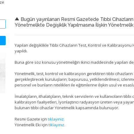
ize
Bugün yayınlanan Resmi Gazetede Tıbbi Cihazların 
Yönetmelikte Değişiklik Yapılmasına İlişkin Yönetmelik 
Yapılan değişiklikle Tıbbi Cihazların Test, Kontrol ve Kalibrasyon
yapıldı.
Buna göre söz konusu yönetmeliğin ikinci maddesinde yapılan değiş
Yönetmelik, test, kontrol ve kalibrasyon gerektiren tıbbi cihazların
gerçekleştirecek kuruluşların; başvurusu, yetkilendirilmesi, izle
personel ve bunların nitelikleri ile eğitimlerine ilişkin usul ve esasl
İmalatçıların, ithalatçıların, teknik servislerin ve kullanıcıların tıb
kalibrasyon faaliyetleri, İyonlaştırıcı radyasyon üreten veya yaya
bulunan tıbbi cihazlar Yönetmelik kapsamında bulunuyor.
Resmi Gazete için
tıklayınız.
Yönetmelik Eki için
tıklayınız.