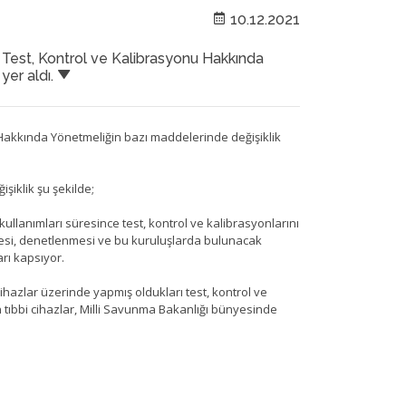
10.12.2021
Test, Kontrol ve Kalibrasyonu Hakkında
yer aldı.
u Hakkında Yönetmeliğin bazı maddelerinde değişiklik
iklik şu şekilde;
 kullanımları süresince test, kontrol ve kalibrasyonlarını
nmesi, denetlenmesi ve bu kuruluşlarda bulunacak
arı kapsıyor.
bi cihazlar üzerinde yapmış oldukları test, kontrol ve
n tıbbi cihazlar, Milli Savunma Bakanlığı bünyesinde