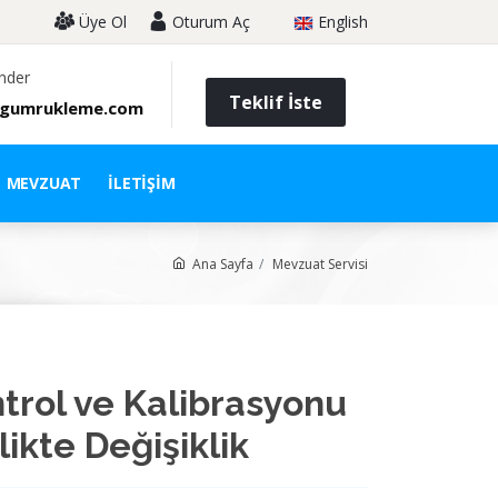
Üye Ol
Oturum Aç
English
nder
Teklif İste
gumrukleme.com
MEVZUAT
İLETIŞIM
Ana Sayfa
Mevzuat Servisi
ntrol ve Kalibrasyonu
kte Değişiklik