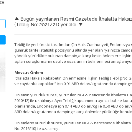
ize
Bugün yayınlanan Resmi Gazetede İthalatta Haksız 
(Tebliğ No: 2021/21) yer aldı.
Tebliğ ile yerli üretici tarafından Çin Halk Cumhuriyeti, Endonezy
gümrük tarife istatistik pozisyonu altında yer alan “yalnızca cam
yönelik yürürlükte bulunan dampinge karşı kesin önlemlere ilişki
açılan soruşturmanın usul ve esaslarının belirlenmesi amaçlanıyor
Mevcut Önlem
İthalatta Haksız Rekabetin Önlenmesine İlişkin Tebliğ (Tebliğ No: 
ve çaydanlık kapakları” için 0,91 ABD doları/kg tutarında damping
Önlemin yürürlük süresi, yürütülen NGGS neticesinde İthalatta Hak
2010/12) ile uzatılmıştı. Aynı Tebliğ kapsamında ayrıca, bahse 
olanlarında, Endonezya için 0,14 ABD doları/kg ile 0,50 ABD doları/
ABD doları/kg tutarında dampinge karşı önlemler yürürlüğe konul
Önlemlerin yürürlük süresi, yürütülen NGGS neticesinde İthalatta 
No: 2016/10) ile uzatılmıştı.