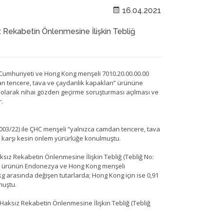
16.04.2021
Rekabetin Önlenmesine İlişkin Tebliğ
a Cumhuriyeti ve Hong Kong menşeli 7010.20.00.00.00
dan tencere, tava ve çaydanlık kapakları” ürününe
n olarak nihai gözden geçirme soruşturması açılması ve
.
2003/22) ile ÇHC menşeli “yalnızca camdan tencere, tava
e karşı kesin önlem yürürlüğe konulmuştu.
sız Rekabetin Önlenmesine İlişkin Tebliğ (Tebliğ No:
konu ürünün Endonezya ve Hong Kong menşeli
kg arasında değişen tutarlarda; Hong Kong için ise 0,91
muştu.
Haksız Rekabetin Önlenmesine İlişkin Tebliğ (Tebliğ