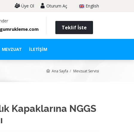
Üye Ol
Oturum Aç
English
nder
Teklif İste
gumrukleme.com
MEVZUAT
İLETIŞIM
Ana Sayfa
Mevzuat Servisi
lık Kapaklarına NGGS
ı