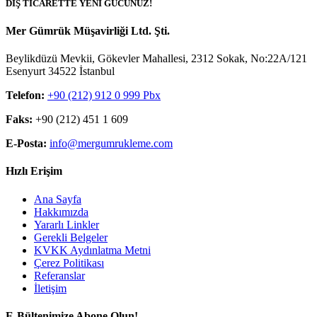
DIŞ TİCARETTE YENİ GÜCÜNÜZ!
Mer Gümrük Müşavirliği Ltd. Şti.
Beylikdüzü Mevkii, Gökevler Mahallesi, 2312 Sokak, No:22A/121
Esenyurt 34522 İstanbul
Telefon:
+90 (212) 912 0 999 Pbx
Faks:
+90 (212) 451 1 609
E-Posta:
info@mergumrukleme.com
Hızlı Erişim
Ana Sayfa
Hakkımızda
Yararlı Linkler
Gerekli Belgeler
KVKK Aydınlatma Metni
Çerez Politikası
Referanslar
İletişim
E-Bültenimize Abone Olun!