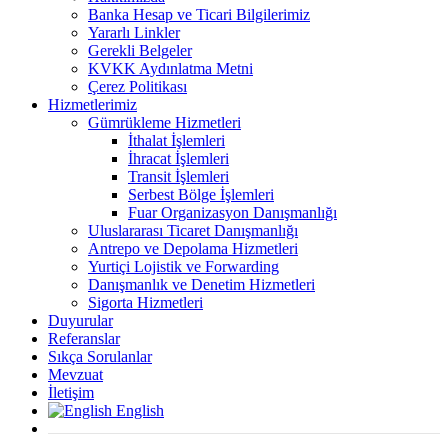
Banka Hesap ve Ticari Bilgilerimiz
Yararlı Linkler
Gerekli Belgeler
KVKK Aydınlatma Metni
Çerez Politikası
Hizmetlerimiz
Gümrükleme Hizmetleri
İthalat İşlemleri
İhracat İşlemleri
Transit İşlemleri
Serbest Bölge İşlemleri
Fuar Organizasyon Danışmanlığı
Uluslararası Ticaret Danışmanlığı
Antrepo ve Depolama Hizmetleri
Yurtiçi Lojistik ve Forwarding
Danışmanlık ve Denetim Hizmetleri
Sigorta Hizmetleri
Duyurular
Referanslar
Sıkça Sorulanlar
Mevzuat
İletişim
English