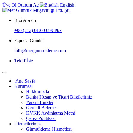
Üye Ol
Oturum Aç
English
Bizi Arayın
+90 (212) 912 0 999 Pbx
E-posta Gönder
info@mergumrukleme.com
Teklif İste
Ana Sayfa
Kurumsal
Hakkımızda
Banka Hesap ve Ticari Bilgilerimiz
Yararlı Linkler
Gerekli Belgeler
KVKK Aydınlatma Metni
Çerez Politikası
Hizmetlerimiz
Gümrükleme Hizmetleri