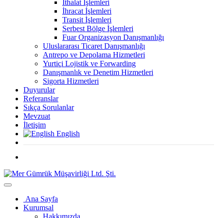
İthalat İşlemleri
İhracat İşlemleri
Transit İşlemleri
Serbest Bölge İşlemleri
Fuar Organizasyon Danışmanlığı
Uluslararası Ticaret Danışmanlığı
Antrepo ve Depolama Hizmetleri
Yurtiçi Lojistik ve Forwarding
Danışmanlık ve Denetim Hizmetleri
Sigorta Hizmetleri
Duyurular
Referanslar
Sıkça Sorulanlar
Mevzuat
İletişim
English
Ana Sayfa
Kurumsal
Hakkımızda