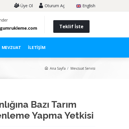
Üye Ol
Oturum Aç
English
nder
Teklif İste
gumrukleme.com
MEVZUAT
İLETIŞIM
Ana Sayfa
Mevzuat Servisi
lığına Bazı Tarım
enleme Yapma Yetkisi