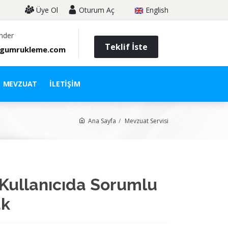
Üye Ol
Oturum Aç
English
nder
Teklif İste
gumrukleme.com
MEVZUAT
İLETIŞIM
Ana Sayfa
Mevzuat Servisi
Kullanıcıda Sorumlu
ak