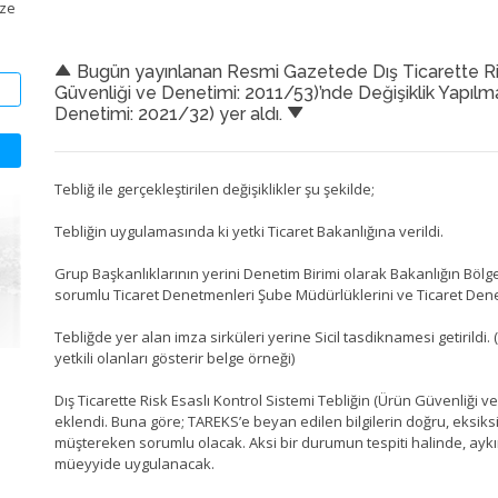
ize
Bugün yayınlanan Resmi Gazetede Dış Ticarette Risk
Güvenliği ve Denetimi: 2011/53)’nde Değişiklik Yapılma
Denetimi: 2021/32) yer aldı.
Tebliğ ile gerçekleştirilen değişiklikler şu şekilde;
Tebliğin uygulamasında ki yetki Ticaret Bakanlığına verildi.
Grup Başkanlıklarının yerini Denetim Birimi olarak Bakanlığın Böl
sorumlu Ticaret Denetmenleri Şube Müdürlüklerini ve Ticaret Denet
Tebliğde yer alan imza sirküleri yerine Sicil tasdiknamesi getirildi.
yetkili olanları gösterir belge örneği)
Dış Ticarette Risk Esaslı Kontrol Sistemi Tebliğin (Ürün Güvenliği v
eklendi. Buna göre; TAREKS’e beyan edilen bilgilerin doğru, eksiks
müştereken sorumlu olacak. Aksi bir durumun tespiti halinde, aykırı 
müeyyide uygulanacak.