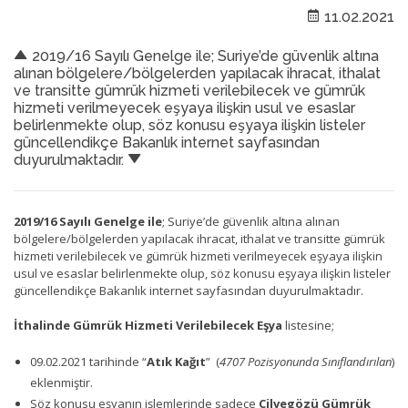
11.02.2021
2019/16 Sayılı Genelge ile; Suriye’de güvenlik altına
alınan bölgelere/bölgelerden yapılacak ihracat, ithalat
ve transitte gümrük hizmeti verilebilecek ve gümrük
hizmeti verilmeyecek eşyaya ilişkin usul ve esaslar
belirlenmekte olup, söz konusu eşyaya ilişkin listeler
güncellendikçe Bakanlık internet sayfasından
duyurulmaktadır.
2019/16 Sayılı Genelge ile
; Suriye’de güvenlik altına alınan
bölgelere/bölgelerden yapılacak ihracat, ithalat ve transitte gümrük
hizmeti verilebilecek ve gümrük hizmeti verilmeyecek eşyaya ilişkin
usul ve esaslar belirlenmekte olup, söz konusu eşyaya ilişkin listeler
güncellendikçe Bakanlık internet sayfasından duyurulmaktadır.
İthalinde Gümrük Hizmeti Verilebilecek Eşya
listesine;
09.02.2021 tarihinde “
Atık Kağıt
” (
4707 Pozisyonunda Sınıflandırılan
)
eklenmiştir.
Söz konusu eşyanın işlemlerinde sadece
Cilvegözü Gümrük