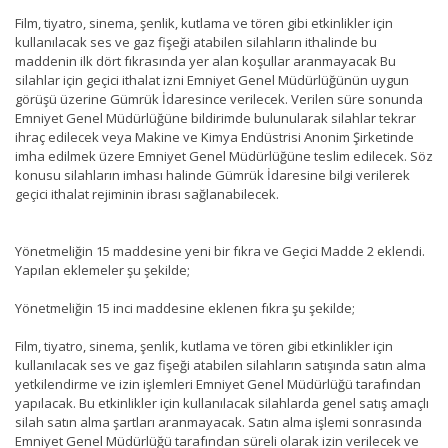
Film, tiyatro, sinema, şenlik, kutlama ve tören gibi etkinlikler için
kullanılacak ses ve gaz fişeği atabilen silahların ithalinde bu
maddenin ilk dört fıkrasında yer alan koşullar aranmayacak Bu
silahlar için geçici ithalat izni Emniyet Genel Müdürlüğünün uygun
görüşü üzerine Gümrük İdaresince verilecek. Verilen süre sonunda
Emniyet Genel Müdürlüğüne bildirimde bulunularak silahlar tekrar
ihraç edilecek veya Makine ve Kimya Endüstrisi Anonim Şirketinde
imha edilmek üzere Emniyet Genel Müdürlüğüne teslim edilecek. Söz
konusu silahların imhası halinde Gümrük İdaresine bilgi verilerek
geçici ithalat rejiminin ibrası sağlanabilecek.
Yönetmeliğin 15 maddesine yeni bir fıkra ve Geçici Madde 2 eklendi.
Yapılan eklemeler şu şekilde;
Yönetmeliğin 15 inci maddesine eklenen fıkra şu şekilde;
Film, tiyatro, sinema, şenlik, kutlama ve tören gibi etkinlikler için
kullanılacak ses ve gaz fişeği atabilen silahların satışında satın alma
yetkilendirme ve izin işlemleri Emniyet Genel Müdürlüğü tarafından
yapılacak. Bu etkinlikler için kullanılacak silahlarda genel satış amaçlı
silah satın alma şartları aranmayacak. Satın alma işlemi sonrasında
Emniyet Genel Müdürlüğü tarafından süreli olarak izin verilecek ve