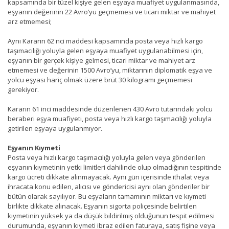
kapsamında bir tüzel kişiye gelen eşyaya muafiyet uygulanmasında,
eşyanın değerinin 22 Avro’yu geçmemesi ve ticari miktar ve mahiyet
arz etmemesi;
Aynı Kararın 62 nci maddesi kapsamında posta veya hızlı kargo
taşımacılığı yoluyla gelen eşyaya muafiyet uygulanabilmesi için,
eşyanın bir gerçek kişiye gelmesi, ticari miktar ve mahiyet arz
etmemesi ve değerinin 1500 Avro’yu, miktarının diplomatik eşya ve
yolcu eşyası hariç olmak üzere brüt 30 kilogramı geçmemesi
gerekiyor.
Kararın 61 inci maddesinde düzenlenen 430 Avro tutarındaki yolcu
beraberi eşya muafiyeti, posta veya hızlı kargo taşımacılığı yoluyla
getirilen eşyaya uygulanmıyor.
Eşyanın Kıymeti
Posta veya hızlı kargo taşımacılığı yoluyla gelen veya gönderilen
eşyanın kıymetinin yetki limitleri dahilinde olup olmadığının tespitinde
kargo ücreti dikkate alınmayacak. Aynı gün içerisinde ithalat veya
ihracata konu edilen, alıcısı ve göndericisi aynı olan gönderiler bir
bütün olarak sayılıyor. Bu eşyaların tamamının miktarı ve kıymeti
birlikte dikkate alınacak. Eşyanın sigorta poliçesinde belirtilen
kıymetinin yüksek ya da düşük bildirilmiş olduğunun tespit edilmesi
durumunda, eşyanın kıymeti ibraz edilen faturaya, satış fişine veya