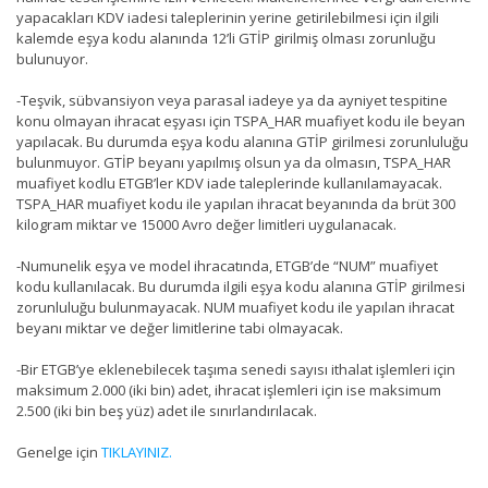
yapacakları KDV iadesi taleplerinin yerine getirilebilmesi için ilgili
kalemde eşya kodu alanında 12’li GTİP girilmiş olması zorunluğu
bulunuyor.
-Teşvik, sübvansiyon veya parasal iadeye ya da ayniyet tespitine
konu olmayan ihracat eşyası için TSPA_HAR muafiyet kodu ile beyan
yapılacak. Bu durumda eşya kodu alanına GTİP girilmesi zorunluluğu
bulunmuyor. GTİP beyanı yapılmış olsun ya da olmasın, TSPA_HAR
muafiyet kodlu ETGB’ler KDV iade taleplerinde kullanılamayacak.
TSPA_HAR muafiyet kodu ile yapılan ihracat beyanında da brüt 300
kilogram miktar ve 15000 Avro değer limitleri uygulanacak.
-Numunelik eşya ve model ihracatında, ETGB’de “NUM” muafiyet
kodu kullanılacak. Bu durumda ilgili eşya kodu alanına GTİP girilmesi
zorunluluğu bulunmayacak. NUM muafiyet kodu ile yapılan ihracat
beyanı miktar ve değer limitlerine tabi olmayacak.
-Bir ETGB’ye eklenebilecek taşıma senedi sayısı ithalat işlemleri için
maksimum 2.000 (iki bin) adet, ihracat işlemleri için ise maksimum
2.500 (iki bin beş yüz) adet ile sınırlandırılacak.
Genelge için
TIKLAYINIZ.