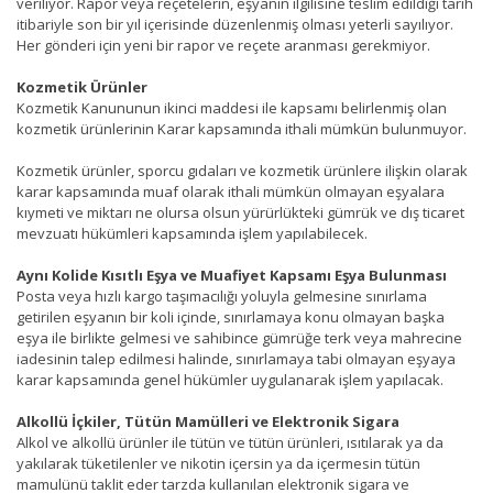
veriliyor. Rapor veya reçetelerin, eşyanın ilgilisine teslim edildiği tarih
itibariyle son bir yıl içerisinde düzenlenmiş olması yeterli sayılıyor.
Her gönderi için yeni bir rapor ve reçete aranması gerekmiyor.
Kozmetik Ürünler
Kozmetik Kanununun ikinci maddesi ile kapsamı belirlenmiş olan
kozmetik ürünlerinin Karar kapsamında ithali mümkün bulunmuyor.
Kozmetik ürünler, sporcu gıdaları ve kozmetik ürünlere ilişkin olarak
karar kapsamında muaf olarak ithali mümkün olmayan eşyalara
kıymeti ve miktarı ne olursa olsun yürürlükteki gümrük ve dış ticaret
mevzuatı hükümleri kapsamında işlem yapılabilecek.
Aynı Kolide Kısıtlı Eşya ve Muafiyet Kapsamı Eşya Bulunması
Posta veya hızlı kargo taşımacılığı yoluyla gelmesine sınırlama
getirilen eşyanın bir koli içinde, sınırlamaya konu olmayan başka
eşya ile birlikte gelmesi ve sahibince gümrüğe terk veya mahrecine
iadesinin talep edilmesi halinde, sınırlamaya tabi olmayan eşyaya
karar kapsamında genel hükümler uygulanarak işlem yapılacak.
Alkollü İçkiler, Tütün Mamülleri ve Elektronik Sigara
Alkol ve alkollü ürünler ile tütün ve tütün ürünleri, ısıtılarak ya da
yakılarak tüketilenler ve nikotin içersin ya da içermesin tütün
mamulünü taklit eder tarzda kullanılan elektronik sigara ve