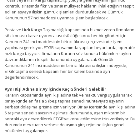
Posta veya hızlı kargo taşımacılığı yoluyla gelen eşyanın gümrük
kontrolü sırasında fikri ve sınai mülkiyet haklarını ihlal ettiğinin tespit
edilen eşyaya ilişkin gümrük işlemleri durdurulacak ve Gümrük
Kanununun 57 nci maddesi uyarınca işlem başlatılacak.
Posta ve Hızlı Kargo Taşımacılığı kapsamında hizmet veren firmaların
söz konusu karar uyarınca usulsüzlüğe konu her bir gönderi için
Kanunun 241 inci maddesinin birinci fıkrası çerçevesinde işlem
yapılması gerekiyor. ETGB kapsamında yapılan beyanlarda, operatör
hızlı kargo taşıyıcısı firmaların Kararın söz konusu hükümlere aykırı
davrandıklarının tespiti durumunda uygulanacak Gümrük
Kanununun 241 inci maddesinin birinci fıkrasına ilişkin müeyyide,
ETGB taşıma senedi kapsamı her bir kalem bazında ayrı
değerlendirilecek.
Aynı Kişi Adına Bir Ay İçinde Kaç Gönderi Gelebilir
Kararın kapsamında aynı kişi adına tek ve maktu vergi uygulanarak
bir ay içinde en fazla 5 (beş) taşıma senedi muhteviyatı eşyanın
serbest dolaşıma girişine izin veriliyor. Bir ay içerisinde aynı kişi adına
5 taşıma senedi sayısının aşılması durumunda, aşan miktarın bir
sonraki aya devredilerek ETGB’ye konu edilmesine izin verilmiyor. Bu
durumda mevzuatın serbest dolaşıma giriş rejimine ilişkin genel
hükümleri uygulanıyor.