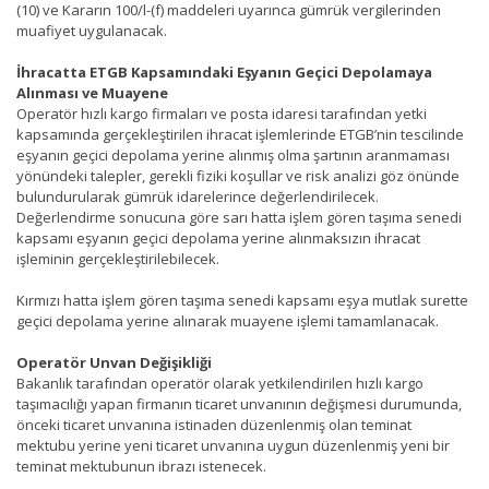
(10) ve Kararın 100/l-(f) maddeleri uyarınca gümrük vergilerinden
muafiyet uygulanacak.
İhracatta ETGB Kapsamındaki Eşyanın Geçici Depolamaya
Alınması ve Muayene
Operatör hızlı kargo firmaları ve posta idaresi tarafından yetki
kapsamında gerçekleştirilen ihracat işlemlerinde ETGB’nin tescilinde
eşyanın geçici depolama yerine alınmış olma şartının aranmaması
yönündeki talepler, gerekli fiziki koşullar ve risk analizi göz önünde
bulundurularak gümrük idarelerince değerlendirilecek.
Değerlendirme sonucuna göre sarı hatta işlem gören taşıma senedi
kapsamı eşyanın geçici depolama yerine alınmaksızın ihracat
işleminin gerçekleştirilebilecek.
Kırmızı hatta işlem gören taşıma senedi kapsamı eşya mutlak surette
geçici depolama yerine alınarak muayene işlemi tamamlanacak.
Operatör Unvan Değişikliği
Bakanlık tarafından operatör olarak yetkilendirilen hızlı kargo
taşımacılığı yapan firmanın ticaret unvanının değişmesi durumunda,
önceki ticaret unvanına istinaden düzenlenmiş olan teminat
mektubu yerine yeni ticaret unvanına uygun düzenlenmiş yeni bir
teminat mektubunun ibrazı istenecek.