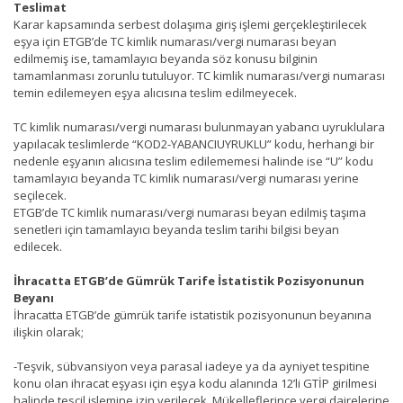
Teslimat
Karar kapsamında serbest dolaşıma giriş işlemi gerçekleştirilecek
eşya için ETGB’de TC kimlik numarası/vergi numarası beyan
edilmemiş ise, tamamlayıcı beyanda söz konusu bilginin
tamamlanması zorunlu tutuluyor. TC kimlik numarası/vergi numarası
temin edilemeyen eşya alıcısına teslim edilmeyecek.
TC kimlik numarası/vergi numarası bulunmayan yabancı uyruklulara
yapılacak teslimlerde “KOD2-YABANCIUYRUKLU” kodu, herhangi bir
nedenle eşyanın alıcısına teslim edilememesi halinde ise “U” kodu
tamamlayıcı beyanda TC kimlik numarası/vergi numarası yerine
seçilecek.
ETGB’de TC kimlik numarası/vergi numarası beyan edilmiş taşıma
senetleri için tamamlayıcı beyanda teslim tarihi bilgisi beyan
edilecek.
İhracatta ETGB’de Gümrük Tarife İstatistik Pozisyonunun
Beyanı
İhracatta ETGB’de gümrük tarife istatistik pozisyonunun beyanına
ilişkin olarak;
-Teşvik, sübvansiyon veya parasal iadeye ya da ayniyet tespitine
konu olan ihracat eşyası için eşya kodu alanında 12’li GTİP girilmesi
halinde tescil işlemine izin verilecek. Mükelleflerince vergi dairelerine