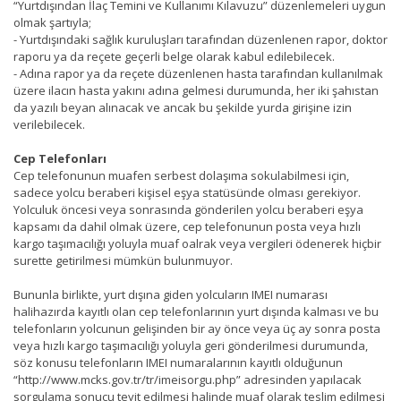
“Yurtdışından İlaç Temini ve Kullanımı Kılavuzu” düzenlemeleri uygun
olmak şartıyla;
- Yurtdışındaki sağlık kuruluşları tarafından düzenlenen rapor, doktor
raporu ya da reçete geçerli belge olarak kabul edilebilecek.
- Adına rapor ya da reçete düzenlenen hasta tarafından kullanılmak
üzere ilacın hasta yakını adına gelmesi durumunda, her iki şahıstan
da yazılı beyan alınacak ve ancak bu şekilde yurda girişine izin
verilebilecek.
Cep Telefonları
Cep telefonunun muafen serbest dolaşıma sokulabilmesi için,
sadece yolcu beraberi kişisel eşya statüsünde olması gerekiyor.
Yolculuk öncesi veya sonrasında gönderilen yolcu beraberi eşya
kapsamı da dahil olmak üzere, cep telefonunun posta veya hızlı
kargo taşımacılığı yoluyla muaf oalrak veya vergileri ödenerek hiçbir
surette getirilmesi mümkün bulunmuyor.
Bununla birlikte, yurt dışına giden yolcuların IMEI numarası
halihazırda kayıtlı olan cep telefonlarının yurt dışında kalması ve bu
telefonların yolcunun gelişinden bir ay önce veya üç ay sonra posta
veya hızlı kargo taşımacılığı yoluyla geri gönderilmesi durumunda,
söz konusu telefonların IMEI numaralarının kayıtlı olduğunun
“http://www.mcks.gov.tr/tr/imeisorgu.php” adresinden yapılacak
sorgulama sonucu teyit edilmesi halinde muaf olarak teslim edilmesi