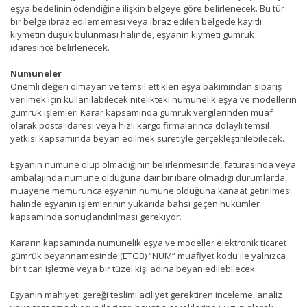
eşya bedelinin ödendiğine ilişkin belgeye göre belirlenecek. Bu tür
bir belge ibraz edilememesi veya ibraz edilen belgede kayıtlı
kıymetin düşük bulunması halinde, eşyanın kıymeti gümrük
idaresince belirlenecek.
Numuneler
Önemli değeri olmayan ve temsil ettikleri eşya bakımından sipariş
verilmek için kullanılabilecek nitelikteki numunelik eşya ve modellerin
gümrük işlemleri Karar kapsamında gümrük vergilerinden muaf
olarak posta idaresi veya hızlı kargo firmalarınca dolaylı temsil
yetkisi kapsamında beyan edilmek suretiyle gerçekleştirilebilecek.
Eşyanın numune olup olmadığının belirlenmesinde, faturasında veya
ambalajında numune olduğuna dair bir ibare olmadığı durumlarda,
muayene memurunca eşyanın numune olduğuna kanaat getirilmesi
halinde eşyanın işlemlerinin yukarıda bahsi geçen hükümler
kapsamında sonuçlandırılması gerekiyor.
Kararın kapsamında numunelik eşya ve modeller elektronik ticaret
gümrük beyannamesinde (ETGB) “NUM” muafiyet kodu ile yalnızca
bir ticari işletme veya bir tüzel kişi adına beyan edilebilecek.
Eşyanın mahiyeti gereği teslimi aciliyet gerektiren inceleme, analiz