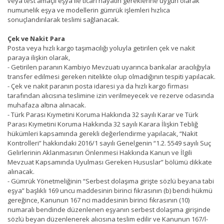
veya test amaçlı eşya ile ticari hayatın gereklerine uygun olarak
numunelik eşya ve modellerin gümrük işlemleri hızlıca
sonuçlandırılarak teslimi sağlanacak.
Çek ve Nakit Para
Posta veya hızlı kargo taşımacılığı yoluyla getirilen çek ve nakit
paraya ilişkin olarak,
- Getirilen paranın Kambiyo Mevzuatı uyarınca bankalar aracılığıyla
transfer edilmesi gereken nitelikte olup olmadığının tespiti yapılacak.
- Çek ve nakit paranın posta idaresi ya da hızlı kargo firması
tarafından alıcısına teslimine izin verilmeyecek ve rezerve odasında
muhafaza altına alınacak.
- Türk Parası Kıymetini Koruma Hakkında 32 sayılı Karar ve Türk
Parası Kıymetini Koruma Hakkında 32 sayılı Karara İlişkin Tebliğ
hükümleri kapsamında gerekli değerlendirme yapılacak, “Nakit
Kontrolleri” hakkındaki 2016/1 sayılı Genelgenin “1.2. 5549 sayılı Suç
Gelirlerinin Aklanmasının Önlenmesi Hakkında Kanun ve İlgili
Mevzuat Kapsamında Uyulması Gereken Hususlar” bölümü dikkate
alınacak.
- Gümrük Yönetmeliğinin “Serbest dolaşıma girişte sözlü beyana tabi
eşya” başlıklı 169 uncu maddesinin birinci fıkrasının (b) bendi hükmü
gereğince, Kanunun 167 nci maddesinin birinci fıkrasının (10)
numaralı bendinde düzenlenen eşyanın serbest dolaşıma girişinde
sözlü beyan düzenlenerek alıcısına teslim edilir ve Kanunun 167/l-