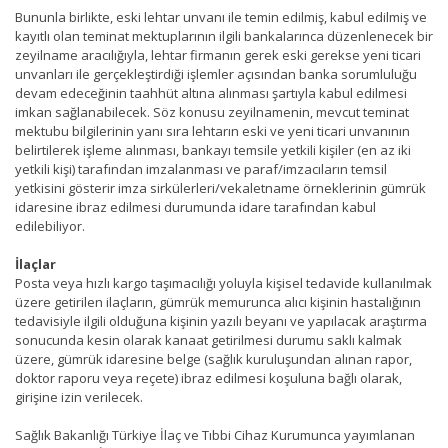
Bununla birlikte, eski lehtar unvanı ile temin edilmiş, kabul edilmiş ve
kayıtlı olan teminat mektuplarının ilgili bankalarınca düzenlenecek bir
zeyilname aracılığıyla, lehtar firmanın gerek eski gerekse yeni ticari
unvanları ile gerçekleştirdiği işlemler açısından banka sorumluluğu
devam edeceğinin taahhüt altına alınması şartıyla kabul edilmesi
imkan sağlanabilecek. Söz konusu zeyilnamenin, mevcut teminat
mektubu bilgilerinin yanı sıra lehtarın eski ve yeni ticari unvanının
belirtilerek işleme alınması, bankayı temsile yetkili kişiler (en az iki
yetkili kişi) tarafından imzalanması ve paraf/imzacıların temsil
yetkisini gösterir imza sirkülerleri/vekaletname örneklerinin gümrük
idaresine ibraz edilmesi durumunda idare tarafından kabul
edilebiliyor.
İlaçlar
Posta veya hızlı kargo taşımacılığı yoluyla kişisel tedavide kullanılmak
üzere getirilen ilaçların, gümrük memurunca alıcı kişinin hastalığının
tedavisiyle ilgili olduğuna kişinin yazılı beyanı ve yapılacak araştırma
sonucunda kesin olarak kanaat getirilmesi durumu saklı kalmak
üzere, gümrük idaresine belge (sağlık kuruluşundan alınan rapor,
doktor raporu veya reçete) ibraz edilmesi koşuluna bağlı olarak,
girişine izin verilecek.
Sağlık Bakanlığı Türkiye İlaç ve Tıbbi Cihaz Kurumunca yayımlanan