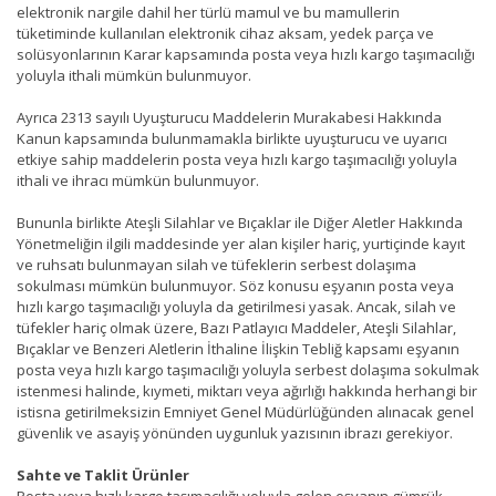
elektronik nargile dahil her türlü mamul ve bu mamullerin
tüketiminde kullanılan elektronik cihaz aksam, yedek parça ve
solüsyonlarının Karar kapsamında posta veya hızlı kargo taşımacılığı
yoluyla ithali mümkün bulunmuyor.
Ayrıca 2313 sayılı Uyuşturucu Maddelerin Murakabesi Hakkında
Kanun kapsamında bulunmamakla birlikte uyuşturucu ve uyarıcı
etkiye sahip maddelerin posta veya hızlı kargo taşımacılığı yoluyla
ithali ve ihracı mümkün bulunmuyor.
Bununla birlikte Ateşli Silahlar ve Bıçaklar ile Diğer Aletler Hakkında
Yönetmeliğin ilgili maddesinde yer alan kişiler hariç, yurtiçinde kayıt
ve ruhsatı bulunmayan silah ve tüfeklerin serbest dolaşıma
sokulması mümkün bulunmuyor. Söz konusu eşyanın posta veya
hızlı kargo taşımacılığı yoluyla da getirilmesi yasak. Ancak, silah ve
tüfekler hariç olmak üzere, Bazı Patlayıcı Maddeler, Ateşli Silahlar,
Bıçaklar ve Benzeri Aletlerin İthaline İlişkin Tebliğ kapsamı eşyanın
posta veya hızlı kargo taşımacılığı yoluyla serbest dolaşıma sokulmak
istenmesi halinde, kıymeti, miktarı veya ağırlığı hakkında herhangi bir
istisna getirilmeksizin Emniyet Genel Müdürlüğünden alınacak genel
güvenlik ve asayiş yönünden uygunluk yazısının ibrazı gerekiyor.
Sahte ve Taklit Ürünler