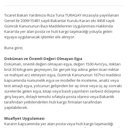
Ticaret Bakan Yardımcısı Rıza Tuna TURAGAY imzasıyla yayınlanan
Genel ile 2009/15481 sayılı Bakanlar Kurulu Kararı eki 4458 sayılı
Gümrük Kanununun Bazı Maddelerinin Uygulanması Hakkında
Karar’da yer alan posta ve hızlı kargo taşımacılığı yoluyla gelen
eşyaya uygulanacak işlemler ele alınıyor.
Buna göre;
Doküman ve Önemli Değeri Olmayan Eşya
Doküman, önemli değeri olmayan eşya, değeri 1500 Avro’yu, miktarı
brüt 30 kilogramı geçmeyen, bir gerçek kişi adına gelen ticari miktar
ve mahiyet arz etmeyen eşya, Gümrük Kanununun 167’nci maddesi
kapsamında numunelik eşya ve modeller ile inceleme, analiz veya
test amaçlı eşya, yolcunun gelişinden bir ay önce veya üç ay sonraki
sürelerde gelen eşya, kitap veya basılı yayınların serbest dolaşıma
giriş beyanı, dolaylı temsilci sıfatıyla posta idaresi veya Bakanlık
tarafından yetkilendirilen hızlı kargo firmaları tarafından
yapılabilecek.
Muafiyet Uygulaması
Kararın kapsamında yer alan posta veya hızlı kargo taşımacılığı