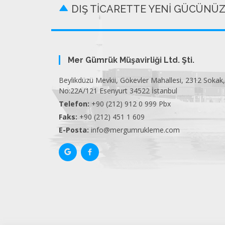
DIŞ TİCARETTE YENİ GÜCÜNÜ
Mer Gümrük Müşavirliği Ltd. Şti.
Beylikdüzü Mevkii, Gökevler Mahallesi, 2312 Sokak,
No:22A/121 Esenyurt 34522 İstanbul
Telefon:
+90 (212) 912 0 999 Pbx
Faks:
+90 (212) 451 1 609
E-Posta:
info@mergumrukleme.com