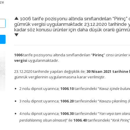
ize
1006 tarife pozisyonu altında sınıflandırılan “Pirinç” 
gümrük vergisi uygulanmaktadır. 23.12.2020 tarihinde ya
kadar söz konusu ürünler için daha düşük oranlı gümrük 
1006
tarife pozisyonu altında sınıflandırılan “
Pirinç
” cinsi ürünler 
vergisi
uygulanmaktadır.
23.12.2020 tarihinde yapılan değişiklik ile;
30 Nisan 2021 tarihine
gümrük vergilerinin uygulanmasına karar verilmiştir.
2 nolu dipnot uyarınca;
1006.10
tarifesindeki “
Kavuz içinde buluna
3 nolu dipnot uyarınca;
1006.20
tarifesindeki “
Kavuzu çıkarılmış (
4 nolu dipnot uyarınca;
1006.30
tarifesindeki “
Yarı veya tam olara
perdahlanmış olsun olmasın
)” ile
1006.40
tarifesindeki “
Kırık Pirinç