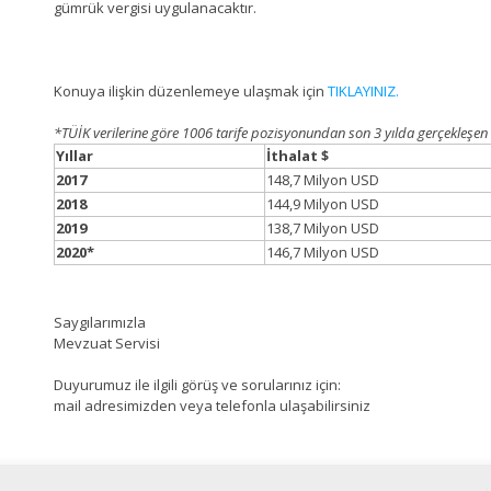
gümrük vergisi uygulanacaktır.
Konuya ilişkin düzenlemeye ulaşmak için
TIKLAYINIZ.
*TÜİK verilerine göre 1006 tarife pozisyonundan son 3 yılda gerçekleşen 
Yıllar
İthalat $
2017
148,7 Milyon USD
2018
144,9 Milyon USD
2019
138,7 Milyon USD
2020*
146,7 Milyon USD
Saygılarımızla
Mevzuat Servisi
Duyurumuz ile ilgili görüş ve sorularınız için:
mail adresimizden veya telefonla ulaşabilirsiniz