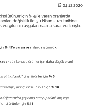
24.12.2020
cinsi ürünler için % 45’e varan oranlarda
pılan değişiklik ile; 30 Nisan 2021 tarihine
vergilerinin uygulanmasına karar verilmiştir.
için
% 45’e varan oranlarda gümrük
 kadar
söz konusu ürünler için daha düşük oranlı
n pirinç (çeltik)
” cinsi ürünler için
% 5
kahverengi) pirinç
” cinsi ürünler için
% 10
k değirmenden geçirilmiş pirinç (parlatıl- mış veya
” cinsi ürünler için
%15