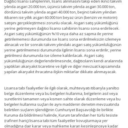
Dağıtıcı lisansı sahiplerinin, lisans alınmasını takip eden ikinci takvim
yılında asgari 20.000 ton, üçüncü takvim yılında asgari 30.000 ton,
dördüncü takvim yılında asgari 40.000 ton, beşinci takvim yılından
itibaren ise yıllık asgari 60.000 ton beyaz ürün (benzin ve motorin)
satışını gerçekleştirmesi zorunlu olacak. Asgari satış yükümlüğünü
yerine getirmeyen dağıtıcı lisansı sahibinin lisansı sona erdirilecek.
Asgari satış yükümlüğünün %10 veya daha az sapma ile yerine
getirilememesi durumunda ise lisans sona erdirilmeksizin izlemeye
alınacak ve bir sonraki takvim yılındaki asgari satış yükümlülüğünün
yerine getirilmemesi durumunda ilgilinin lisansı sona erdirilir, yerine
getirilmesi durumunda ise izleme kaldırılacak. Asgari satış
yükümlülüğünün değerlendirilmesinde, dağıtıcıların kendi aralarında
yaptıkları akaryakıt ticaretine ve ilgili ve diğer mevzuat kapsamında
yapılan akaryakıt ihracatına ilişkin miktarlar dikkate alınmayacak.
Lisansa tabi faaliyetler ile ilgili olarak, muhteviyatı itibarıyla yanıltıcı
belge düzenleme veya bu belgeleri kullanma, belgelerin asıl veya
suretlerini tamamen veya kısmen sahte olarak düzenleme veya bu
belgeleri kullanma suçları ile aynı maddenin denetim mevzuatında
belirtilen suçların işlendiğinin Cumhuriyet Başsavcılığı ile birlikte
Kuruma da bildirilmesi halinde, Kurum tarafından her türlü tesiste
(rafineri hariç) lisansa tabi tüm faaliyetler kovuşturmaya yer
olmadığına dair karar veya mahkeme kararı kesinleşinceye kadar