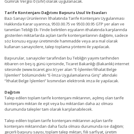
Gümrük Vergisi 0 (sıfır) olarak uygulanacak.
Tarife Kontenjanı Dağıtımı Başvuru Usul Ve Esasları
Bazı Sanayi Ürünlerinin İthalatında Tarife Kontenjanı Uygulanması
Hakkında Karar uyarınca, 9503.00.75 ve 9503.00.95 GTP yer alan ve
tanımları Tebliği Ek-1’inde belirtilen eşyaların ithalatında karşılarında
gösterilen miktarlarda açılan tarife kontenjanlarının dağıtımı, sadece
söz konusu eşyayı üretiminde hammadde veya ara mal olarak
kullanan sanayicilere, talep toplama yöntemi ile yapılacak.
Başvurular, sanayiciler tarafından bu Tebliğin yayımı tarihinden
itibaren on beş iş günü içerisinde, Ticaret Bakanlığı (Bakanlık) internet
sitesinde (www.ticaret.gov.tr) yer alan “E-İşlemler/İthalat Belge
İşlemleri” bölümündeki “E-İmza Uygulamalarına Giriş” altındaki
“İthalat Belge İşlemleri” kısmından elektronik imza ile yapılacak.
Dağıtım
Talep edilen toplam tarife kontenjanı miktarının, açılmış olan tarife
kontenjanı miktarı ile eşit veya bu miktardan daha az olması
durumunda talepler tam olarak karşılanabilecek.
Talep edilen toplam tarife kontenjanı miktarının açılan tarife
kontenjanı miktarından daha fazla olması durumunda ise dağıtım;
geçerli başvuru sayısı, toplam talep miktarı, fiili sarfiyat, üretim