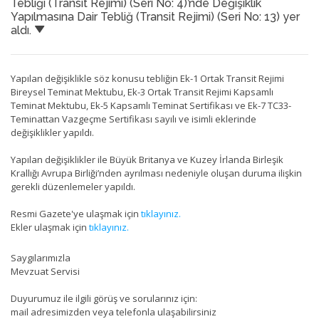
Tebliği (Transit Rejimi) (Seri No: 4)’nde Değişiklik
Yapılmasına Dair Tebliğ (Transit Rejimi) (Seri No: 13) yer
aldı.
Yapılan değişiklikle söz konusu tebliğin Ek-1 Ortak Transit Rejimi
Bireysel Teminat Mektubu, Ek-3 Ortak Transit Rejimi Kapsamlı
Teminat Mektubu, Ek-5 Kapsamlı Teminat Sertifikası ve Ek-7 TC33-
Teminattan Vazgeçme Sertifikası sayılı ve isimli eklerinde
değişiklikler yapıldı.
Yapılan değişiklikler ile Büyük Britanya ve Kuzey İrlanda Birleşik
Krallığı Avrupa Birliği’nden ayrılması nedeniyle oluşan duruma ilişkin
gerekli düzenlemeler yapıldı.
Resmi Gazete'ye ulaşmak için
tıklayınız.
Ekler ulaşmak için
tıklayınız.
Saygılarımızla
Mevzuat Servisi
Duyurumuz ile ilgili görüş ve sorularınız için:
mail adresimizden veya telefonla ulaşabilirsiniz