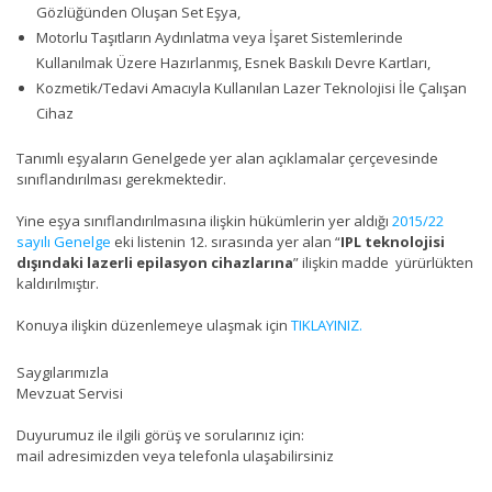
Gözlüğünden Oluşan Set Eşya,
Motorlu Taşıtların Aydınlatma veya İşaret Sistemlerinde
Kullanılmak Üzere Hazırlanmış, Esnek Baskılı Devre Kartları,
Kozmetik/Tedavi Amacıyla Kullanılan Lazer Teknolojisi İle Çalışan
Cihaz
Tanımlı eşyaların Genelgede yer alan açıklamalar çerçevesinde
sınıflandırılması gerekmektedir.
Yine eşya sınıflandırılmasına ilişkin hükümlerin yer aldığı
2015/22
sayılı Genelge
eki listenin 12. sırasında yer alan “
IPL teknolojisi
dışındaki lazerli epilasyon cihazlarına
” ilişkin madde yürürlükten
kaldırılmıştır.
Konuya ilişkin düzenlemeye ulaşmak için
TIKLAYINIZ.
Saygılarımızla
Mevzuat Servisi
Duyurumuz ile ilgili görüş ve sorularınız için:
mail adresimizden veya telefonla ulaşabilirsiniz