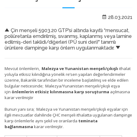
28.03.2021
Çin menşeli 5903.20 GTP’si altında kayıtlı “mensucat,
poliüretanla emdirilmiş, sıvanmış, kaplanmış veya lamine
edilmiş-deri taklidi/diğerleri (PÜ suni deri)" tanımlı
ürünlere dampinge karşı önlem uygulanmaktadır.
Mevcut önlemlerin,
Malezya ve Yunanistan menşeli/çıkışlı
ithalat
yoluyla etkisiz kılındığına yönelik re’sen yapılan değerlendirmeler
üzerine, Bakanlık tarafından bir inceleme başlatılmış ve elde edilen
bulgular neticesinde; Malezya/Yunanistan menşeli/çıkışlı eşya
için
önlemlerin etkisiz kılınmasına karşı soruşturma
açılmasına
karar verilmiştir
Bunun yanı sıra; Malezya ve Yunanistan menşeli/çıkışlı eşyalar için
ilgili mevzuatlar dahilinde ÇHC menşeli ithalatta uygulanan dampinge
karşı önlemlerle aynı şekil ve oranlarda
teminata
bağlanmasına
karar verilmiştir.