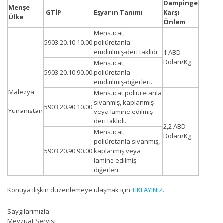
Dampinge
Menşe
GTİP
Eşyanın Tanımı
Karşı
Ülke
Önlem
Mensucat,
5903.20.10.10.00
poliüretanla
emdirilmiş-deri taklidi.
1 ABD
Doları/Kg
Mensucat,
5903.20.10.90.00
poliüretanla
emdirilmiş-diğerleri.
Malezya
Mensucat,poliüretanla
sıvanmış, kaplanmış
5903.20.90.10.00
Yunanistan
veya lamine edilmiş-
deri taklidi.
2,2 ABD
Mensucat,
Doları/Kg
poliüretanla sıvanmış,
5903.20.90.90.00
kaplanmış veya
lamine edilmiş
diğerleri.
Konuya ilişkin düzenlemeye ulaşmak için
TIKLAYINIZ.
Saygılarımızla
Mevzuat Servisi