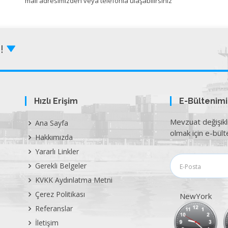
mail adresimizden veya telefonla ulaşabilirsiniz
Z!
Hızlı Erişim
E-Bültenim
Mevzuat değişikl
Ana Sayfa
olmak için e-bülte
Hakkımızda
Yararlı Linkler
Gerekli Belgeler
KVKK Aydınlatma Metni
Çerez Politikası
NewYork
Referanslar
İletişim