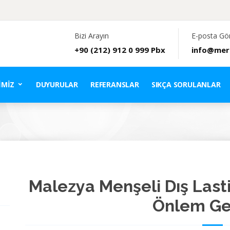
Bizi Arayın
E-posta Gö
+90 (212) 912 0 999 Pbx
info@mer
IMIZ
DUYURULAR
REFERANSLAR
SIKÇA SORULANLAR
Malezya Menşeli Dış Last
Önlem Get