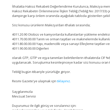
İthalatta Haksız Rekabeti Değerlendirme Kurulunca, Malezya menşel
Haksız Rekabetin Önlenmesine İlişkin Tebliğ (Tebliğ No: 2017/33)
dampinge karşı önlem oranında aşağıdaki tabloda gösterilen şekil
Söz konusu ürünlerin Malezya’dan ithalatı sırasında;
4011.20.90 Otobüs ve kamyonlarda kullanılanlar-yükleme endeksi1
4011.70.00.00.00 Tarım ve orman taşıtları ve makinelerinde kullanıl
4011.80.00.00.00 Yapı, madencilik veya sanayi Elleçleme taşıtları v
4011.90.00.00.00 Diğerleri
olarak GTP, GTİP ve eşya tanımları belirtilenlerin ithalatında CIF
uygulanacak. Soruşturma kesinleşinceye kadar söz konusu oran 
Tebliğ bugün itibariyle yürürlüğe giriyor.
Resmi Gazete'ye ulaşmak için
tıklayınız.
Saygılarımızla
Mevzuat Servisi
Duyurumuz ile ilgili görüş ve sorularınız için: