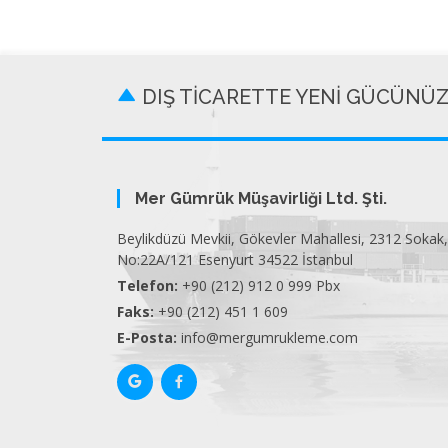
DIŞ TİCARETTE YENİ GÜCÜNÜ
Mer Gümrük Müşavirliği Ltd. Şti.
Beylikdüzü Mevkii, Gökevler Mahallesi, 2312 Sokak,
No:22A/121 Esenyurt 34522 İstanbul
Telefon:
+90 (212) 912 0 999 Pbx
Faks:
+90 (212) 451 1 609
E-Posta:
info@mergumrukleme.com