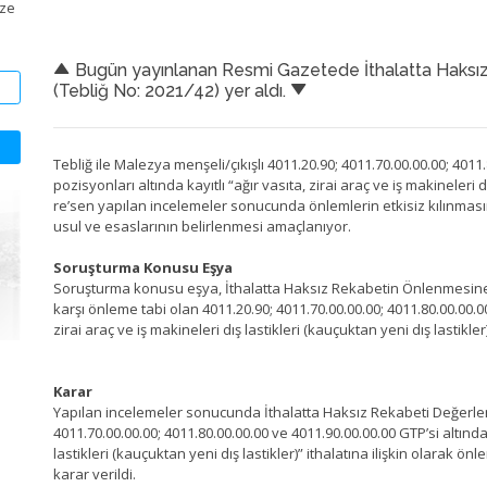
ize
Bugün yayınlanan Resmi Gazetede İthalatta Haksız 
(Tebliğ No: 2021/42) yer aldı.
Tebliğ ile Malezya menşeli/çıkışlı 4011.20.90; 4011.70.00.00.00; 4011
pozisyonları altında kayıtlı “ağır vasıta, zirai araç ve iş makineleri d
re’sen yapılan incelemeler sonucunda önlemlerin etkisiz kılınmas
usul ve esaslarının belirlenmesi amaçlanıyor.
Soruşturma Konusu Eşya
Soruşturma konusu eşya, İthalatta Haksız Rekabetin Önlenmesine İ
karşı önleme tabi olan 4011.20.90; 4011.70.00.00.00; 4011.80.00.00.00 
zirai araç ve iş makineleri dış lastikleri (kauçuktan yeni dış lastikler)
Karar
Yapılan incelemeler sonucunda İthalatta Haksız Rekabeti Değerlen
4011.70.00.00.00; 4011.80.00.00.00 ve 4011.90.00.00.00 GTP’si altında k
lastikleri (kauçuktan yeni dış lastikler)” ithalatına ilişkin olarak ö
karar verildi.