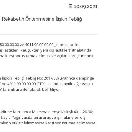
10.09.2021
Rekabetin Önlenmesine İlişkin Tebliğ
.80.00.00.00 ve 4011.90.00.00.00 gümrük tarife
ış lastikleri (kauçuktan yeni dış lastikler)” ithalatında
ına karşı soruşturma açılması ve açılan soruşturmanın
lişkin Tebliğ (Tebliğ No: 2017/33) uyarınca dampinge
ve 4011.90.00.00.00 GTP’si altında kayıtlı “ağır vasıta,
” tanımlı ürünler olarak belirtiliyor.
dirme Kurulunca Malezya menşeli/çıkışlı 4011.20.90;
ayıtlı “ağır vasıta, zirai araç ve iş makineleri dış
nlemlerin etkisiz kılınmasına karşı soruşturma açılmasına