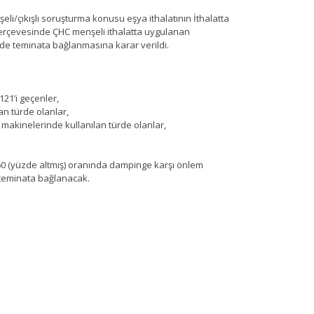
i/çıkışlı soruşturma konusu eşya ithalatının İthalatta
 çerçevesinde ÇHC menşeli ithalatta uygulanan
de teminata bağlanmasına karar verildi.
21’i geçenler,
an türde olanlar,
e makinelerinde kullanılan türde olanlar,
 %60 (yüzde altmış) oranında dampinge karşı önlem
teminata bağlanacak.