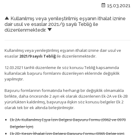
15.03.2021
Kullanılmış veya yenileştirilmiş eşyanın ithalat iznine
dair usul ve esaslar 2021/9 sayılı Tebliğ ile
düzenlenmektedir.
Kullanılmış veya yenileştirilmiş eşyanın ithalat iznine dair usul ve
esaslar
2021/9 sayılı Tebliğ
ile düzenlenmektedir.
12.03.2021 tarihli düzenleme ile söz konusu Tebliğ kapsamında
kullanılacak başvuru formlarını düzenleyen eklerinde değişiklik
yapılmıştır.
Başvuru formlarının formatında herhangi bir değişiklik olmamakla
birlikte, daha öncesinde 2 ayrı ek olarak düzenlenen Ek-2A ve Ek-2B
yürürlükten kaldırılmış, başvuruya ilişkin söz konusu belgeler Ek 2
olarak tek bir ek altında birleştirilmiştir.
Ek 2A- Kullanılmış Eşya İzin Belgesi Başvuru Formu (0962 ve 0970
Belgeler İçin)
Ek 2B- Kesin İthalat İzin Belgesi Başvuru Formu (0965 Belge için)