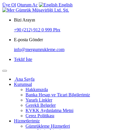
Üye Ol
Oturum Aç
English
Bizi Arayın
+90 (212) 912 0 999 Pbx
E-posta Gönder
info@mergumrukleme.com
Teklif İste
Ana Sayfa
Kurumsal
Hakkımızda
Banka Hesap ve Ticari Bilgilerimiz
Yararlı Linkler
Gerekli Belgeler
KVKK Aydınlatma Metni
Çerez Politikası
Hizmetlerimiz
Gümrükleme Hizmetleri