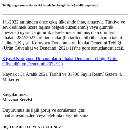
Tebliğ uygulamasında ve eki listede herhangi bir değişiklik yapılmadı.
1/1/2022 tarihinden önce çıkış ülkesinde ihraç amacıyla Türkiye’ye
sevk edilmek üzere taşıma belgesi düzenlenmiş veya gümrük
mevzuatı uyarınca gümrük idarelerine sunulmuş olan ürünlerin
ithalatı, 28/2/2022 tarihine kadar (bu tarih dahil) ithalatçının talebi
halinde, Kişisel Koruyucu Donanımların İthalat Denetimi Tebliği
(Ürün Güvenliği ve Denetimi: 2021/11)’ne göre sonuçlandırılacak.
Kişisel Koruyucu Donanımların İthalat Denetimi Tebliği (Ürün
Güvenliği ve Denetimi: 2022/11)
Kaynak : 31 Aralık 2021 Tarihli ve 31706 Sayılı Resmî Gazete 4.
Mükerrer
Saygılarımızla
Mevzuat Servisi
Duyurumuz ile ilgili görüş ve sorularınız için:
mail adresimizden veya telefonla ulaşabilirsiniz
DIŞ TİCARETTE YENİ GÜCÜNÜZ!