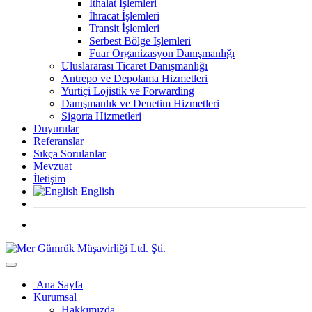
İthalat İşlemleri
İhracat İşlemleri
Transit İşlemleri
Serbest Bölge İşlemleri
Fuar Organizasyon Danışmanlığı
Uluslararası Ticaret Danışmanlığı
Antrepo ve Depolama Hizmetleri
Yurtiçi Lojistik ve Forwarding
Danışmanlık ve Denetim Hizmetleri
Sigorta Hizmetleri
Duyurular
Referanslar
Sıkça Sorulanlar
Mevzuat
İletişim
English
Ana Sayfa
Kurumsal
Hakkımızda