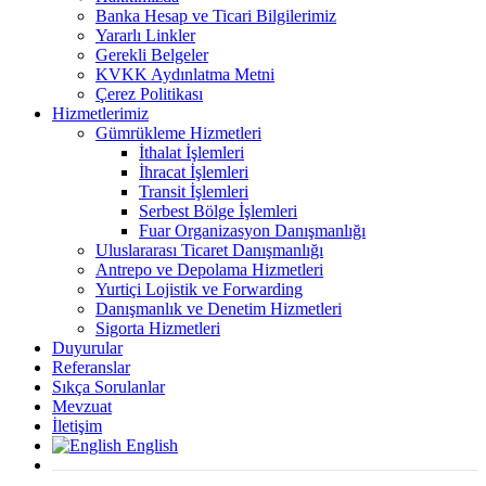
Banka Hesap ve Ticari Bilgilerimiz
Yararlı Linkler
Gerekli Belgeler
KVKK Aydınlatma Metni
Çerez Politikası
Hizmetlerimiz
Gümrükleme Hizmetleri
İthalat İşlemleri
İhracat İşlemleri
Transit İşlemleri
Serbest Bölge İşlemleri
Fuar Organizasyon Danışmanlığı
Uluslararası Ticaret Danışmanlığı
Antrepo ve Depolama Hizmetleri
Yurtiçi Lojistik ve Forwarding
Danışmanlık ve Denetim Hizmetleri
Sigorta Hizmetleri
Duyurular
Referanslar
Sıkça Sorulanlar
Mevzuat
İletişim
English