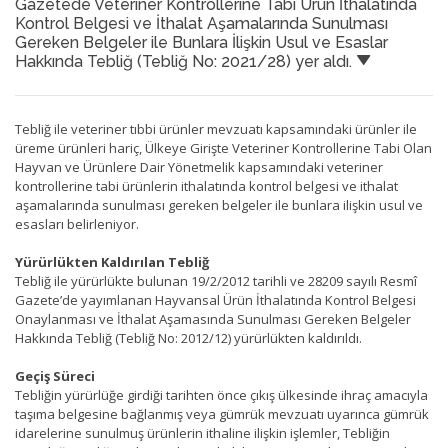
Gazetede Veteriner Kontrollerine Tabi Ürün İthalatında
Kontrol Belgesi ve İthalat Aşamalarında Sunulması
Gereken Belgeler ile Bunlara İlişkin Usul ve Esaslar
Hakkında Tebliğ (Tebliğ No: 2021/28) yer aldı.
Tebliğ ile veteriner tıbbi ürünler mevzuatı kapsamındaki ürünler ile
üreme ürünleri hariç, Ülkeye Girişte Veteriner Kontrollerine Tabi Olan
Hayvan ve Ürünlere Dair Yönetmelik kapsamındaki veteriner
kontrollerine tabi ürünlerin ithalatında kontrol belgesi ve ithalat
aşamalarında sunulması gereken belgeler ile bunlara ilişkin usul ve
esasları belirleniyor.
Yürürlükten Kaldırılan Tebliğ
Tebliğ ile yürürlükte bulunan 19/2/2012 tarihli ve 28209 sayılı Resmî
Gazete’de yayımlanan Hayvansal Ürün İthalatında Kontrol Belgesi
Onaylanması ve İthalat Aşamasında Sunulması Gereken Belgeler
Hakkında Tebliğ (Tebliğ No: 2012/12) yürürlükten kaldırıldı.
Geçiş Süreci
Tebliğin yürürlüğe girdiği tarihten önce çıkış ülkesinde ihraç amacıyla
taşıma belgesine bağlanmış veya gümrük mevzuatı uyarınca gümrük
idarelerine sunulmuş ürünlerin ithaline ilişkin işlemler, Tebliğin