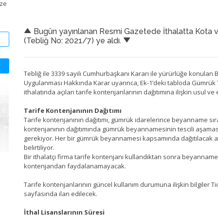
ize
Bugün yayınlanan Resmi Gazetede İthalatta Kota ve T
(Tebliğ No: 2021/7) ye aldı.
Tebliğ ile 3339 sayılı Cumhurbaşkanı Kararı ile yürürlüğe konulan 
Uygulanması Hakkında Karar uyarınca, Ek-1’deki tabloda Gümrük T
ithalatında açılan tarife kontenjanlarının dağıtımına ilişkin usul ve
Tarife Kontenjanının Dağıtımı
Tarife kontenjanının dağıtımı, gümrük idarelerince beyanname sıras
kontenjanının dağıtımında gümrük beyannamesinin tescili aşamasın
gerekiyor. Her bir gümrük beyannamesi kapsamında dağıtılacak aza
belirtiliyor.
Bir ithalatçı firma tarife kontenjanı kullandıktan sonra beyanname 
kontenjandan faydalanamayacak.
Tarife kontenjanlarının güncel kullanım durumuna ilişkin bilgiler Ti
sayfasında ilan edilecek.
İthal Lisanslarının Süresi