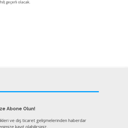
il) geçerli olacak.
ize Abone Olun!
ikleri ve dış ticaret gelişmelerinden haberdar
nimize kayıt olabilirsiniz.