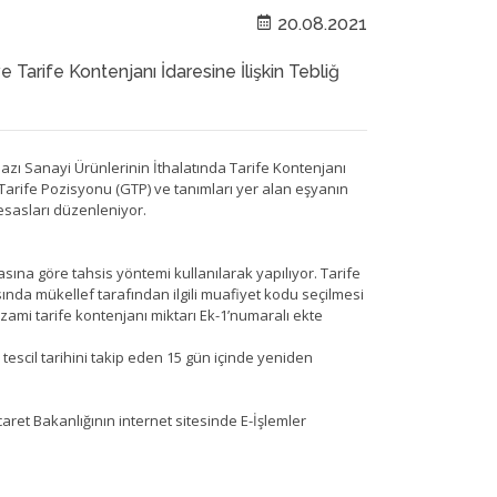
20.08.2021
arife Kontenjanı İdaresine İlişkin Tebliğ
Bazı Sanayi Ürünlerinin İthalatında Tarife Kontenjanı
arife Pozisyonu (GTP) ve tanımları yer alan eşyanın
 esasları düzenleniyor.
ına göre tahsis yöntemi kullanılarak yapılıyor. Tarife
da mükellef tarafından ilgili muafiyet kodu seçilmesi
mi tarife kontenjanı miktarı Ek-1’numaralı ekte
tescil tarihini takip eden 15 gün içinde yeniden
caret Bakanlığının internet sitesinde E-İşlemler