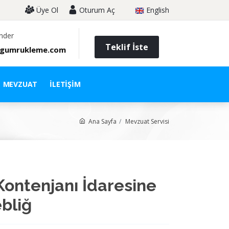
Üye Ol
Oturum Aç
English
nder
Teklif İste
gumrukleme.com
MEVZUAT
İLETIŞIM
Ana Sayfa
Mevzuat Servisi
 Kontenjanı İdaresine
ebliğ