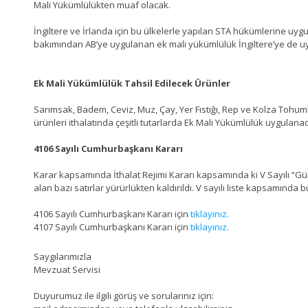
Mali Yükümlülükten muaf olacak.
İngiltere ve İrlanda için bu ülkelerle yapılan STA hükümlerine uyg
bakımından AB’ye uygulanan ek mali yükümlülük İngiltere’ye de u
Ek Mali Yükümlülük Tahsil Edilecek Ürünler
Sarımsak, Badem, Ceviz, Muz, Çay, Yer Fıstığı, Rep ve Kolza Tohumla
ürünleri ithalatında çeşitli tutarlarda Ek Mali Yükümlülük uygulana
4106 Sayılı Cumhurbaşkanı Kararı
Karar kapsamında İthalat Rejimi Kararı kapsamında ki V Sayılı “Gü
alan bazı satırlar yürürlükten kaldırıldı. V sayılı liste kapsamında b
4106 Sayılı Cumhurbaşkanı Kararı için
tıklayınız.
4107 Sayılı Cumhurbaşkanı Kararı için
tıklayınız.
Saygılarımızla
Mevzuat Servisi
Duyurumuz ile ilgili görüş ve sorularınız için: