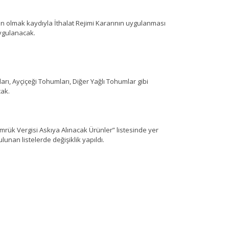
un olmak kaydıyla İthalat Rejimi Kararının uygulanması
ygulanacak.
rı, Ayçiçeği Tohumları, Diğer Yağlı Tohumlar gibi
cak.
mrük Vergisi Askıya Alınacak Ürünler” listesinde yer
ulunan listelerde değişiklik yapıldı.