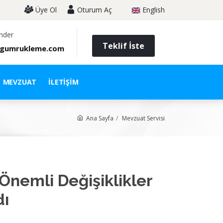
Üye Ol
Oturum Aç
English
nder
Teklif İste
gumrukleme.com
MEVZUAT
İLETIŞIM
Ana Sayfa
Mevzuat Servisi
 Önemli Değişiklikler
dı