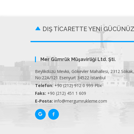
DIŞ TİCARETTE YENİ GÜCÜNÜ
Mer Gümrük Müşavirliği Ltd. Şti.
Beylikdüzü Mevkii, Gökevler Mahallesi, 2312 Sokak,
No:22A/121 Esenyurt 34522 İstanbul
Telefon:
+90 (212) 912 0 999 Pbx
Faks:
+90 (212) 451 1 609
E-Posta:
info@mergumrukleme.com