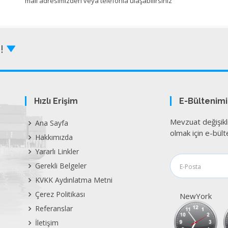
mail adresimizden veya telefonla ulaşabilirsiniz
Z!
Hızlı Erişim
E-Bültenim
Mevzuat değişikl
Ana Sayfa
olmak için e-bülte
Hakkımızda
Yararlı Linkler
Gerekli Belgeler
KVKK Aydınlatma Metni
Çerez Politikası
NewYork
Referanslar
İletişim