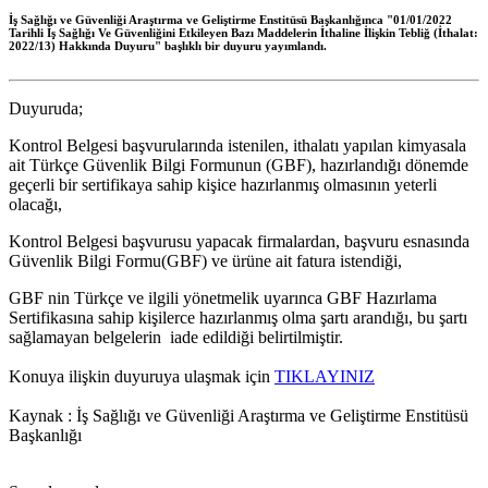
İş Sağlığı ve Güvenliği Araştırma ve Geliştirme Enstitüsü Başkanlığınca "01/01/2022
Tarihli İş Sağlığı Ve Güvenliğini Etkileyen Bazı Maddelerin İthaline İlişkin Tebliğ (İthalat:
2022/13) Hakkında Duyuru" başlıklı bir duyuru yayımlandı.
Duyuruda;
Kontrol Belgesi başvurularında istenilen, ithalatı yapılan kimyasala
ait Türkçe Güvenlik Bilgi Formunun (GBF), hazırlandığı dönemde
geçerli bir sertifikaya sahip kişice hazırlanmış olmasının yeterli
olacağı,
Kontrol Belgesi başvurusu yapacak firmalardan, başvuru esnasında
Güvenlik Bilgi Formu(GBF) ve ürüne ait fatura istendiği,
GBF nin Türkçe ve ilgili yönetmelik uyarınca GBF Hazırlama
Sertifikasına sahip kişilerce hazırlanmış olma şartı arandığı, bu şartı
sağlamayan belgelerin iade edildiği belirtilmiştir.
Konuya ilişkin duyuruya ulaşmak için
TIKLAYINIZ
Kaynak : İş Sağlığı ve Güvenliği Araştırma ve Geliştirme Enstitüsü
Başkanlığı