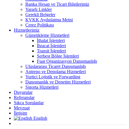
Banka Hesap ve Ticari Bilgilerimiz
Yararlı Linkler
Gerekli Belgeler
KVKK Aydınlatma Metni
Çerez Politikası
Hizmetlerimiz
Gümrükleme Hizmetleri
İthalat İşlemleri
İhracat İşlemleri
Transit İşlemleri
Serbest Bölge İşlemleri
Fuar Organizasyon Danışmanlığı
Uluslararası Ticaret Danışmanlığı
Antrepo ve Depolama Hizmetleri
Yurtiçi Lojistik ve Forwarding
Danışmanlık ve Denetim Hizmetleri
Sigorta Hizmetleri
Duyurular
Referanslar
Sıkça Sorulanlar
Mevzuat
İletişim
English