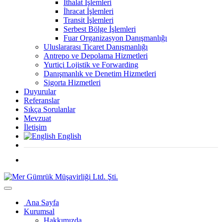
İthalat İşlemleri
İhracat İşlemleri
Transit İşlemleri
Serbest Bölge İşlemleri
Fuar Organizasyon Danışmanlığı
Uluslararası Ticaret Danışmanlığı
Antrepo ve Depolama Hizmetleri
Yurtiçi Lojistik ve Forwarding
Danışmanlık ve Denetim Hizmetleri
Sigorta Hizmetleri
Duyurular
Referanslar
Sıkça Sorulanlar
Mevzuat
İletişim
English
Ana Sayfa
Kurumsal
Hakkımızda