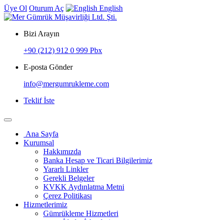
Üye Ol
Oturum Aç
English
Bizi Arayın
+90 (212) 912 0 999 Pbx
E-posta Gönder
info@mergumrukleme.com
Teklif İste
Ana Sayfa
Kurumsal
Hakkımızda
Banka Hesap ve Ticari Bilgilerimiz
Yararlı Linkler
Gerekli Belgeler
KVKK Aydınlatma Metni
Çerez Politikası
Hizmetlerimiz
Gümrükleme Hizmetleri