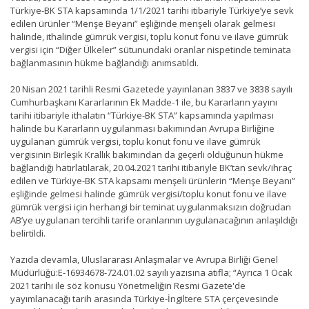
Türkiye-BK STA kapsamında 1/1/2021 tarihi itibariyle Türkiye’ye sevk
edilen ürünler “Menşe Beyanı” eşliğinde menşeli olarak gelmesi
halinde, ithalinde gümrük vergisi, toplu konut fonu ve ilave gümrük
vergisi için “Diğer Ülkeler” sütunundaki oranlar nispetinde teminata
bağlanmasının hükme bağlandığı anımsatıldı.
20 Nisan 2021 tarihli Resmi Gazetede yayınlanan 3837 ve 3838 sayılı
Cumhurbaşkanı Kararlarının Ek Madde-1 ile, bu Kararların yayını
tarihi itibariyle ithalatın “Türkiye-BK STA” kapsamında yapılması
halinde bu Kararların uygulanması bakımından Avrupa Birliğine
uygulanan gümrük vergisi, toplu konut fonu ve ilave gümrük
vergisinin Birleşik Krallık bakımından da geçerli olduğunun hükme
bağlandığı hatırlatılarak, 20.04.2021 tarihi itibariyle BK’tan sevk/ihraç
edilen ve Türkiye-BK STA kapsamı menşeli ürünlerin “Menşe Beyanı”
eşliğinde gelmesi halinde gümrük vergisi/toplu konut fonu ve ilave
gümrük vergisi için herhangi bir teminat uygulanmaksızın doğrudan
AB’ye uygulanan tercihli tarife oranlarının uygulanacağının anlaşıldığı
belirtildi.
Yazıda devamla, Uluslararası Anlaşmalar ve Avrupa Birliği Genel
Müdürlüğü:E-16934678-724.01.02 sayılı yazısına atıfla; “Ayrıca 1 Ocak
2021 tarihi ile söz konusu Yönetmeliğin Resmi Gazete'de
yayımlanacağı tarih arasında Türkiye-İngiltere STA çerçevesinde