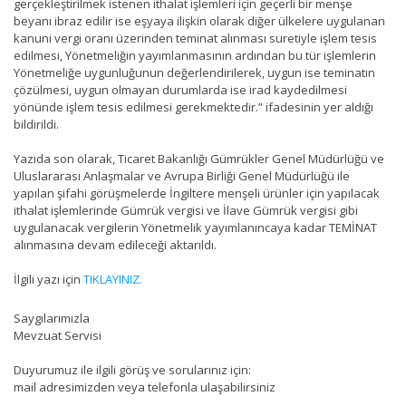
gerçekleştirilmek istenen ithalat işlemleri için geçerli bir menşe
beyanı ibraz edilir ise eşyaya ilişkin olarak diğer ülkelere uygulanan
kanuni vergi oranı üzerinden teminat alınması suretiyle işlem tesis
edilmesi, Yönetmeliğin yayımlanmasının ardından bu tür işlemlerin
Yönetmeliğe uygunluğunun değerlendirilerek, uygun ise teminatın
çözülmesi, uygun olmayan durumlarda ise irad kaydedilmesi
yönünde işlem tesis edilmesi gerekmektedir.” ifadesinin yer aldığı
bildirildi.
Yazıda son olarak, Ticaret Bakanlığı Gümrükler Genel Müdürlüğü ve
Uluslararası Anlaşmalar ve Avrupa Birliği Genel Müdürlüğü ile
yapılan şifahi görüşmelerde İngiltere menşeli ürünler için yapılacak
ithalat işlemlerinde Gümrük vergisi ve İlave Gümrük vergisi gibi
uygulanacak vergilerin Yönetmelik yayımlanıncaya kadar TEMİNAT
alınmasına devam edileceği aktarıldı.
İlgili yazı için
TIKLAYINIZ.
Saygılarımızla
Mevzuat Servisi
Duyurumuz ile ilgili görüş ve sorularınız için:
mail adresimizden veya telefonla ulaşabilirsiniz