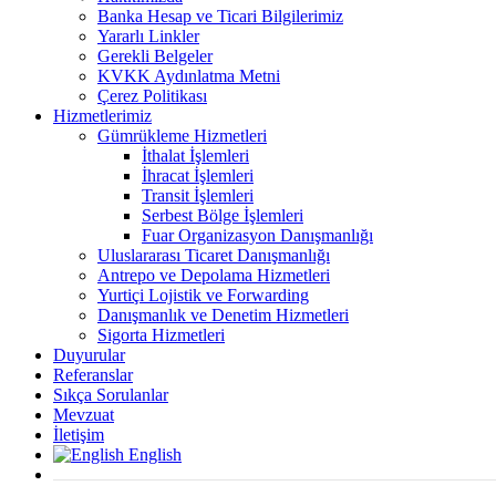
Banka Hesap ve Ticari Bilgilerimiz
Yararlı Linkler
Gerekli Belgeler
KVKK Aydınlatma Metni
Çerez Politikası
Hizmetlerimiz
Gümrükleme Hizmetleri
İthalat İşlemleri
İhracat İşlemleri
Transit İşlemleri
Serbest Bölge İşlemleri
Fuar Organizasyon Danışmanlığı
Uluslararası Ticaret Danışmanlığı
Antrepo ve Depolama Hizmetleri
Yurtiçi Lojistik ve Forwarding
Danışmanlık ve Denetim Hizmetleri
Sigorta Hizmetleri
Duyurular
Referanslar
Sıkça Sorulanlar
Mevzuat
İletişim
English