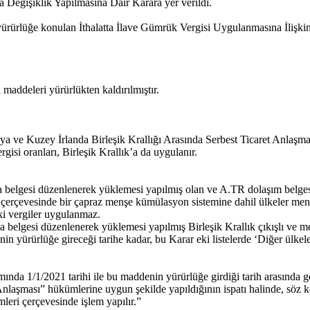
 Değişiklik Yapılmasına Dair Karara yer verildi.
ürürlüğe konulan İthalatta İlave Gümrük Vergisi Uygulanmasına İlişkin E
maddeleri yürürlükten kaldırılmıştır.
 ve Kuzey İrlanda Birleşik Krallığı Arasında Serbest Ticaret Anlaşma
si oranları, Birleşik Krallık’a da uygulanır.
 belgesi düzenlenerek yüklemesi yapılmış olan ve A.TR dolaşım belgesi e
ı çerçevesinde bir çapraz menşe kümülasyon sistemine dahil ülkeler menşe
i vergiler uygulanmaz.
 belgesi düzenlenerek yüklemesi yapılmış Birleşik Krallık çıkışlı ve me
ürürlüğe gireceği tarihe kadar, bu Karar eki listelerde ‘Diğer ülkele
mında 1/1/2021 tarihi ile bu maddenin yürürlüğe girdiği tarih arasında 
 Anlaşması” hükümlerine uygun şekilde yapıldığının ispatı halinde, söz
eri çerçevesinde işlem yapılır.”