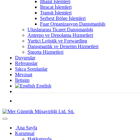
İthalat İşlemleri
İhracat İşlemleri
Transit İşlemleri
Serbest Bölge İşlemleri
Fuar Organizasyon Danışmanlığı
Uluslararası Ticaret Danışmanlığı
Antrepo ve Depolama Hizmetleri
Yurtiçi Lojistik ve Forwarding
Danışmanlık ve Denetim Hizmetleri
Sigorta Hizmetleri
Duyurular
Referanslar
Sıkça Sorulanlar
Mevzuat
İletişim
English
Ana Sayfa
Kurumsal
Hakkımızda