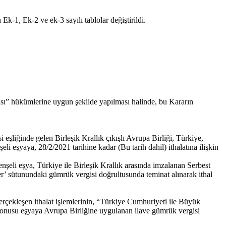
k-1, Ek-2 ve ek-3 sayılı tablolar değiştirildi.
sı” hükümlerine uygun şekilde yapılması halinde, bu Kararın
şliğinde gelen Birleşik Krallık çıkışlı Avrupa Birliği, Türkiye,
li eşyaya, 28/2/2021 tarihine kadar (Bu tarih dahil) ithalatına ilişkin
nşeli eşya, Türkiye ile Birleşik Krallık arasında imzalanan Serbest
r’ sütunundaki gümrük vergisi doğrultusunda teminat alınarak ithal
gerçekleşen ithalat işlemlerinin, “Türkiye Cumhuriyeti ile Büyük
 konusu eşyaya Avrupa Birliğine uygulanan ilave gümrük vergisi