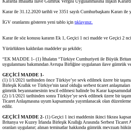
Kararda İthalatta İlave Gümrük Vergisi Uygulanmasına İlişkin Kararda
Karar ile 31.12.2020 tarihli ve 3351 sayılı Cumhurbaşkanı Kararı ile y
İGV oranlarını gösteren yeni tablo için
tıklayınız.
Karar ile söz konusu kararın Ek 1, Geçici 1 nci madde ve Geçici 2 nci 
Yürürlükten kaldırılan maddeler şu şekilde;
“EK MADDE 1- (1) İthalatın “Türkiye Cumhuriyeti ile Büyük Britanya
uygulanması bakımından Avrupa Birliğine uygulanan ilave gümrük vergi
GEÇİCİ MADDE 1-
(1) 1/1/2021 tarihinden önce Türkiye’ye sevk edilmek üzere bir taşıma
Birleşik Krallık ve Türkiye'nin taraf olduğu serbest ticaret anlaşmalar
gümrük beyannamesinin tescil edilmesi halinde bu Karar kapsamındak
(2) 1/1/2021 tarihinden sonra Türkiye’ye sevk edilmek üzere bir taşıma
Ticaret Anlaşmasına uyum kapsamında yayımlanacak olan düzenlemenin y
edilir.
GEÇİCİ MADDE 2-
(1) Geçici 1 inci maddenin ikinci fıkrası kapsa
Britanya ve Kuzey İrlanda Birleşik Krallığı Arasında Serbest Ticaret
oranları uygulanır; alınan teminatlar hakkında gümrük mevzuatı hüküml