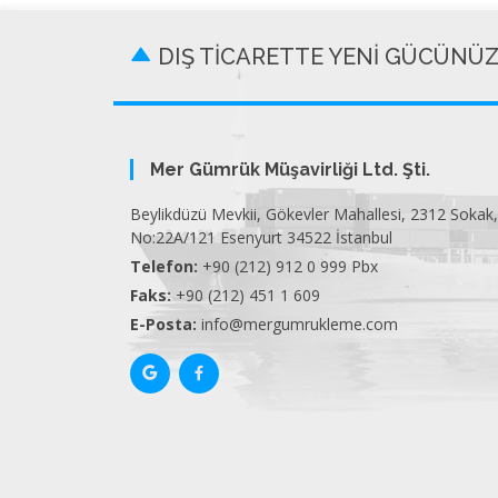
DIŞ TİCARETTE YENİ GÜCÜNÜ
Mer Gümrük Müşavirliği Ltd. Şti.
Beylikdüzü Mevkii, Gökevler Mahallesi, 2312 Sokak,
No:22A/121 Esenyurt 34522 İstanbul
Telefon:
+90 (212) 912 0 999 Pbx
Faks:
+90 (212) 451 1 609
E-Posta:
info@mergumrukleme.com