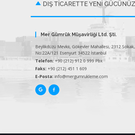
DIŞ TİCARETTE YENİ GÜCÜNÜ
Mer Gümrük Müşavirliği Ltd. Şti.
Beylikdüzü Mevkii, Gökevler Mahallesi, 2312 Sokak,
No:22A/121 Esenyurt 34522 İstanbul
Telefon:
+90 (212) 912 0 999 Pbx
Faks:
+90 (212) 451 1 609
E-Posta:
info@mergumrukleme.com