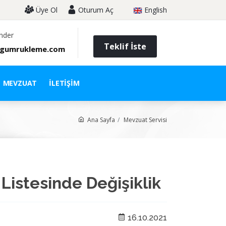
Üye Ol
Oturum Aç
English
nder
Teklif İste
gumrukleme.com
MEVZUAT
İLETIŞIM
Ana Sayfa
Mevzuat Servisi
 Listesinde Değişiklik
16.10.2021