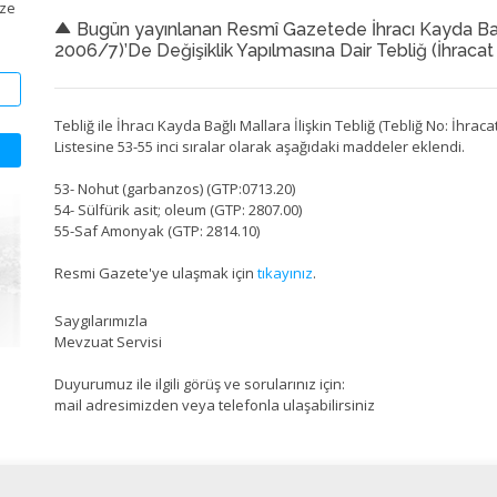
ize
Bugün yayınlanan Resmî Gazetede İhracı Kayda Bağlı 
2006/7)’De Değişiklik Yapılmasına Dair Tebliğ (İhracat
Tebliğ ile İhracı Kayda Bağlı Mallara İlişkin Tebliğ (Tebliğ No: İhrac
Listesine 53-55 inci sıralar olarak aşağıdaki maddeler eklendi.
53- Nohut (garbanzos) (GTP:0713.20)
54- Sülfürik asit; oleum (GTP: 2807.00)
55-Saf Amonyak (GTP: 2814.10)
Resmi Gazete'ye ulaşmak için
tıkayınız
.
Saygılarımızla
Mevzuat Servisi
Duyurumuz ile ilgili görüş ve sorularınız için:
mail adresimizden veya telefonla ulaşabilirsiniz