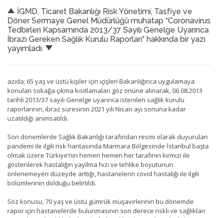
İGMD, Ticaret Bakanlığı Risk Yönetimi, Tasfiye ve
Döner Sermaye Genel Müdürlüğü muhatap “Coronavirus
Tedbirleri Kapsamında 2013/37 Sayılı Genelge Uyarınca
İbrazı Gereken Sağlık Kurulu Raporları” hakkında bir yazı
yayımladı.
azıda; 65 yaş ve üstü kişiler için içişleri Bakanlığınca uygulamaya
konulan sokağa çıkma kısıtlamaları göz önüne alınarak, 06.08.2013
tarihli 2013/37 sayılı Genelge uyarınca istenilen sağlık kurulu
raporlarının, ibraz süresinin 2021 yılı Nisan ayı sonuna kadar
uzatıldığı anımsatıldı.
Son dönemlerde Sağlık Bakanlığı tarafından resmi olarak duyurulan
pandemi ile ilgili risk haritasında Marmara Bölgesinde İstanbul başta
olmak üzere Türkiye’nin hemen hemen her tarafının kırmızı ile
gösterilerek hastalığın yayılma hızı ve tehlike boyutunun
önlenemeyen düzeyde arttığı, hastanelerin covid hastalığı ile ilgili
bölümlerinin dolduğu belirtildi.
Söz konusu, 70 yaş ve üstü gümrük müşavirlerinin bu dönemde
rapor için hastanelerde bulunmasının son derece riskli ve sağlıkları