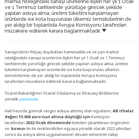
mamul niteliğindeki sanayi ürünlerine ilişkin her yıl 1 Ocak
ve 1 Temmuz tarihlerinde yürürlüğe girecek şekilde
yapılan askıya alma, üretimi tüketimi karşılamayan
ürünlerde ise kota başvuruları ülkemiz temsilcilerinin de
yer aldığı bir toplantıda Avrupa Komisyonu tarafından
müzakere edilerek karara bağlanmaktadır.
Sanayicilerin ihtiyaç duydukları hammadde ve ve yarı mamul
niteliğindeki sanayi ürünlerine ilişkin her yıl 1 Ocak ve 1 Temmuz
tarihlerinde yürürlüğe girecek şekilde yapılan askıya alma, üretimi
tüketimi karşılamayan ürünlerde ise kota başvuruları ülkemiz
temsilcilerinin de yer aldığı bir toplantıda Avrupa Komisyonu
tarafından müzakere edilerek karara bağlanmaktadır.
Ticaret Bakanlığı’nın Ticaret Odalarına ve İhracatçı Birliklerine
yönelik
yazısında
:
Hali hazırda gümrük vergisi askıya alınmış olan eşyaların,
A
B ithalat
değeri 15.000 avro'nun altına düştüğü için
Komisyon
tarafından
2022 Ocak döneminde
listeden çıkartılması öngörülen
ve
kırmızı
ile ile renklendirilen eşyaya yönelik olarak 2022 yılından
sonra da askıya alma uygulamasının devam etmesinin talep