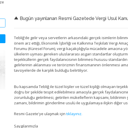
ize
Bugün yayınlanan Resmi Gazetede Vergi Usul Kanunu 
Tebliğ’de gelir veya servetlerin arkasındaki gerçek isimlerin bilin
önem arz ettiği, Ekonomik İşbirliği ve Kalkınma Teşkilatı Vergi Amaçl
Forumu (Küresel Forum), vergi kaçakçılığıyla mücadele amacına yön
ülkelerin uyması gereken uluslararası asgari standartlar oluşturmuş 
teşekküllerin gerçek faydalanıcısının bilinmesi hususu standardın u
gelirlerinin aklanması ve terörizmin finansmanının önlenmesi ama
tavsiyelerde de karşılık bulduğu belirtiliyor.
Bu kapsamda Tebliğ ile tüzel kişiler ve tüzel kişiliği olmayan teşekk
doğru bir şekilde tespit edilebilmesi amacıyla gerçek faydalanıcının
zorunluluğu getirilmesi, getirilen mükelleflerin kapsamı, bildirimin
zamanı, bildirimin gönderilme usulü ile uygulamaya ilişkin diğer u
Resmi Gazete'ye ulaşmak için
tıklayınız.
Saygılarımızla