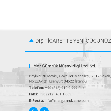
DIŞ TİCARETTE YENİ GÜCÜNÜ
Mer Gümrük Müşavirliği Ltd. Şti.
Beylikdüzü Mevkii, Gökevler Mahallesi, 2312 Sokak,
No:22A/121 Esenyurt 34522 İstanbul
Telefon:
+90 (212) 912 0 999 Pbx
Faks:
+90 (212) 451 1 609
E-Posta:
info@mergumrukleme.com