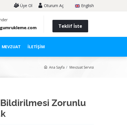
Üye Ol
Oturum Aç
English
nder
Teklif İste
gumrukleme.com
MEVZUAT
İLETIŞIM
Ana Sayfa
Mevzuat Servisi
Bildirilmesi Zorunlu
ak