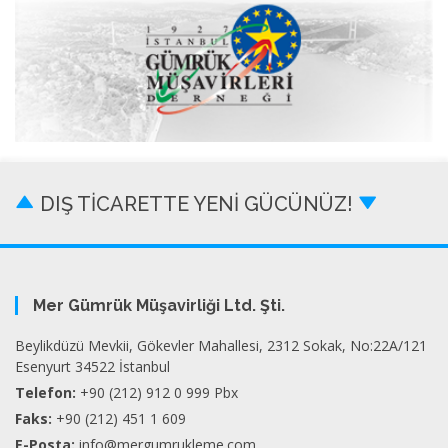
DIŞ TİCARETTE YENİ GÜCÜNÜZ!
Mer Gümrük Müşavirliği Ltd. Şti.
Beylikdüzü Mevkii, Gökevler Mahallesi, 2312 Sokak, No:22A/121
Esenyurt 34522 İstanbul
Telefon:
+90 (212) 912 0 999 Pbx
Faks:
+90 (212) 451 1 609
E-Posta:
info@mergumrukleme.com