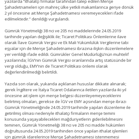
yazılarda “ithalatçı firmalar tarafından talep edilen Menşe
Şahadetnameleri için mahreç ülke yetkili makamlarınca geriye dönük
2 yıl öncesine ait Menşe Şahadetnamesi veremeyecekleri ifade
edilmektedir.” denildiği vurgulandı.
Gümrük Yönetmeliği 38 nci ve 205 nci maddelerinde 24.05.2019
tarihinde yapılan değişiklik ile; Ticaret Politikası Önlemlerine ilave
olarak İlave Gümrük Vergisi ve Ek Mali Yükümlülük Vergilerine tabi
eşyalar için de Menşe Şahadetnamesi ibrazına ilişkin düzenlemelere
yer verildiği ifade edildi. Gümrükler Genel Müdürlüğü’nün muhtelif
yazılarında; İGV’nin Gümrük Vergisi oranlarında artış statüsünde bir
vergi olduğu, EMY’nin de Ticaret Politikası önlemi olarak
değerlendirilmediği belirtildi.
Yazıda son olarak, yukarıda açıklanan hususlar dikkate alınarak;
gerek İngiltere ve İtalya Ticaret Odalarınca iletilen yazılarda iki yıl
öncesine ait işlem için menşe belgesi düzenleyemeyeceklerini
belirtmiş olmaları, gerekse de İGV ve EMY açısından menşe ibrazı
Gümrük Yönetmeliğinde 24.05.2019 tarihinde yapılan düzenleme ile
getirilmiş olması nedeniyle ithalatçı firmaların menşe temini
konusunda yaşayabilecekleri mağduriyetlerin giderilebilmesini
teminen, Gümrük Yönetmeliği 38 nci ve 205 nci madde hükümleri
doğrultusunda 24.05.2019 tarihinden önce yapılan ithalat işlemleri
için gümrük idarelerince Menşe Şahadetnamesi istenmemesi