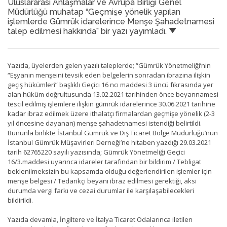
Uluslararası Anlaşmalar ve Avrupa Birliği Genel
Müdürlüğü muhatap “Geçmişe yönelik yapılan
işlemlerde Gümrük idarelerince Menşe Şahadetnamesi
talep edilmesi hakkında” bir yazı yayımladı.
Yazıda, üyelerden gelen yazılı taleplerde; “Gümrük Yönetmeliği’nin
“Eşyanın menşeini tevsik eden belgelerin sonradan ibrazına ilişkin
geçiş hükümleri” başlıklı Geçici 16 ncı maddesi 3 üncü fıkrasında yer
alan hüküm doğrultusunda 13.02.2021 tarihinden önce beyannamesi
tescil edilmiş işlemlere ilişkin gümrük idarelerince 30.06.2021 tarihine
kadar ibraz edilmek üzere ithalatçı firmalardan geçmişe yönelik (2-3
yıl öncesine dayanan) menşe şahadetnamesi istendiği belirtildi.
Bununla birlikte İstanbul Gümrük ve Dış Ticaret Bölge Müdürlüğü’nün
İstanbul Gümrük Müşavirleri Derneği’ne hitaben yazdığı 29.03.2021
tarih 62765220 sayılı yazısında; Gümrük Yönetmeliği Geçici
16/3.maddesi uyarınca idareler tarafından bir bildirim / Tebligat
beklenilmeksizin bu kapsamda olduğu değerlendirilen işlemler için
menşe belgesi / Tedarikçi beyanı ibraz edilmesi gerektiği, aksi
durumda vergi farkı ve cezai durumlar ile karşılaşabilecekleri
bildirildi.
Yazıda devamla, İngiltere ve İtalya Ticaret Odalarınca iletilen