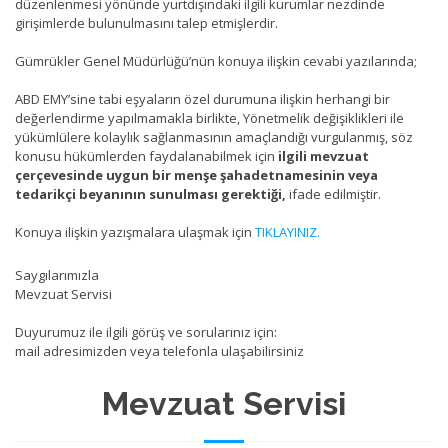
düzenlenmesi yönünde yurtdışındaki ilgili kurumlar nezdinde
girişimlerde bulunulmasını talep etmişlerdir.
Gümrükler Genel Müdürlüğü’nün konuya ilişkin cevabi yazılarında;
ABD EMY’sine tabi eşyaların özel durumuna ilişkin herhangi bir
değerlendirme yapılmamakla birlikte, Yönetmelik değişiklikleri ile
yükümlülere kolaylık sağlanmasının amaçlandığı vurgulanmış, söz
konusu hükümlerden faydalanabilmek için
i
lgili mevzuat
çerçevesinde uygun bir menşe şahadetnamesinin veya
tedarikçi beyanının sunulması gerektiği,
ifade edilmiştir.
Konuya ilişkin yazışmalara ulaşmak için
TIKLAYINIZ.
Saygılarımızla
Mevzuat Servisi
Duyurumuz ile ilgili görüş ve sorularınız için:
mail adresimizden veya telefonla ulaşabilirsiniz
Mevzuat Servisi