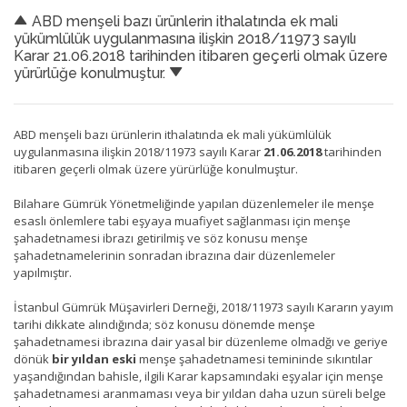
ABD menşeli bazı ürünlerin ithalatında ek mali
yükümlülük uygulanmasına ilişkin 2018/11973 sayılı
Karar 21.06.2018 tarihinden itibaren geçerli olmak üzere
yürürlüğe konulmuştur.
ABD menşeli bazı ürünlerin ithalatında ek mali yükümlülük
uygulanmasına ilişkin 2018/11973 sayılı Karar
21.06.2018
tarihinden
itibaren geçerli olmak üzere yürürlüğe konulmuştur.
Bilahare Gümrük Yönetmeliğinde yapılan düzenlemeler ile menşe
esaslı önlemlere tabi eşyaya muafiyet sağlanması için menşe
şahadetnamesi ibrazı getirilmiş ve söz konusu menşe
şahadetnamelerinin sonradan ibrazına dair düzenlemeler
yapılmıştır.
İstanbul Gümrük Müşavirleri Derneği, 2018/11973 sayılı Kararın yayım
tarihi dikkate alındığında; söz konusu dönemde menşe
şahadetnamesi ibrazına dair yasal bir düzenleme olmadğı ve geriye
dönük
bir yıldan eski
menşe şahadetnamesi temininde sıkıntılar
yaşandığından bahisle, ilgili Karar kapsamındaki eşyalar için menşe
şahadetnamesi aranmaması veya bir yıldan daha uzun süreli belge