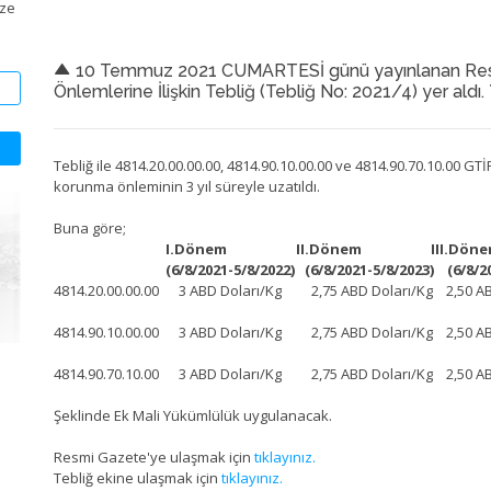
ize
10 Temmuz 2021 CUMARTESİ günü yayınlanan Res
Önlemlerine İlişkin Tebliğ (Tebliğ No: 2021/4) yer aldı.
Tebliğ ile 4814.20.00.00.00, 4814.90.10.00.00 ve 4814.90.70.10.00 GT
korunma önleminin 3 yıl süreyle uzatıldı.
Buna göre;
I.Dönem II.Dönem III.Döne
(6/8/2021-5/8/2022) (6/8/2021-5/8/2023) (6/8/2021
4814.20.00.00.00 3 ABD Doları/Kg 2,75 ABD Doları/Kg 2,50 AB
4814.90.10.00.00 3 ABD Doları/Kg 2,75 ABD Doları/Kg 2,50 AB
4814.90.70.10.00 3 ABD Doları/Kg 2,75 ABD Doları/Kg 2,50 AB
Şeklinde Ek Mali Yükümlülük uygulanacak.
Resmi Gazete'ye ulaşmak için
tıklayınız.
Tebliğ ekine ulaşmak için
tıklayınız.