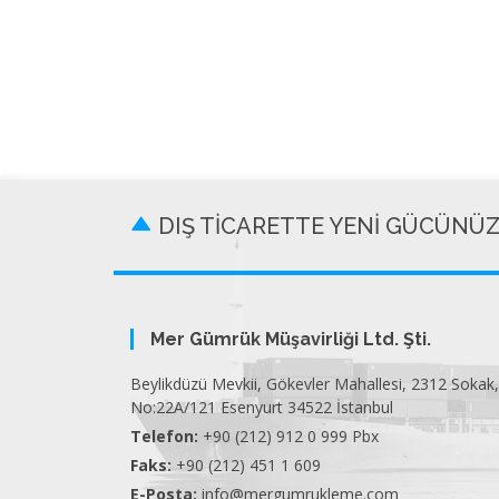
DIŞ TİCARETTE YENİ GÜCÜNÜ
Mer Gümrük Müşavirliği Ltd. Şti.
Beylikdüzü Mevkii, Gökevler Mahallesi, 2312 Sokak,
No:22A/121 Esenyurt 34522 İstanbul
Telefon:
+90 (212) 912 0 999 Pbx
Faks:
+90 (212) 451 1 609
E-Posta:
info@mergumrukleme.com