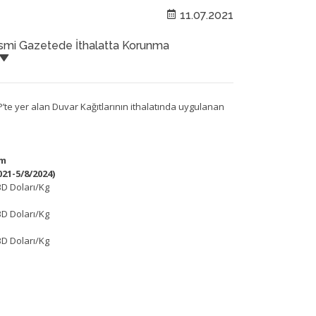
11.07.2021
mi Gazetede İthalatta Korunma
İP’te yer alan Duvar Kağıtlarının ithalatında uygulanan
m
-5/8/2024)
D Doları/Kg
D Doları/Kg
D Doları/Kg