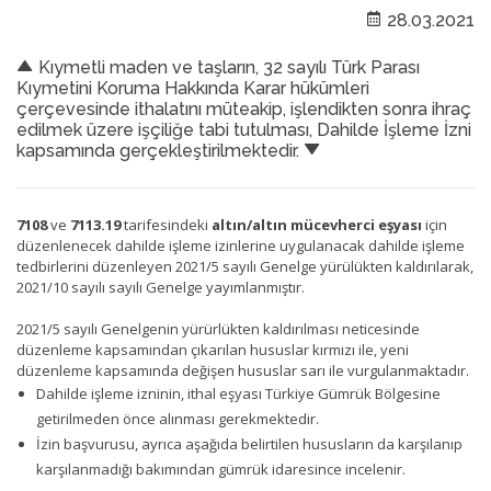
28.03.2021
Kıymetli maden ve taşların, 32 sayılı Türk Parası
Kıymetini Koruma Hakkında Karar hükümleri
çerçevesinde ithalatını müteakip, işlendikten sonra ihraç
edilmek üzere işçiliğe tabi tutulması, Dahilde İşleme İzni
kapsamında gerçekleştirilmektedir.
7108
ve
7113.19
tarifesindeki
altın/altın mücevherci eşyası
için
düzenlenecek dahilde işleme izinlerine uygulanacak dahilde işleme
tedbirlerini düzenleyen 2021/5 sayılı Genelge yürülükten kaldırılarak,
2021/10 sayılı sayılı Genelge yayımlanmıştır.
2021/5 sayılı Genelgenin yürürlükten kaldırılması neticesinde
düzenleme kapsamından çıkarılan hususlar kırmızı ile, yeni
düzenleme kapsamında değişen hususlar sarı ile vurgulanmaktadır.
Dahilde işleme izninin, ithal eşyası Türkiye Gümrük Bölgesine
getirilmeden önce alınması gerekmektedir.
İzin başvurusu, ayrıca aşağıda belirtilen hususların da karşılanıp
karşılanmadığı bakımından gümrük idaresince incelenir.