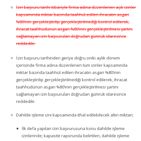
İzin başvuru tarihi itibariyle firma adına düzenlenen açık izinler
kapsamında miktar bazında taahhüt edilen ihracatın asgari
%80’inin gerçekleştirilip gerçekleştirilmediği kontrol edilerek,
ihracat taahhüdünün asgari %80’inin gerçekleştirilmesi şartını
sağlamayan izin başvuruları doğrudan gümrük idaresince
reddedilir.
İzin başvuru tarihinden geriye doğru oniki aylık dönem
içerisinde firma adına düzenlenen tüm izinler kapsamında
miktar bazında taahhüt edilen ihracatın asgari %80’inin
gerçekleştirilip gerçekleştirilmediği kontrol edilerek, ihracat
taahhüdünün asgari %80’inin gerçekleştirilmesi şartını
sağlamayan izin başvuruları doğrudan gümrük idaresince
reddedilir.
Dahilde işleme izni kapsamında ithal edilebilecek altın miktarı;
İlk defa yapılan izin başvurusuna konu dahilde işleme
izinlerinde; kapasite raporunda belirtilen, dahilde işleme