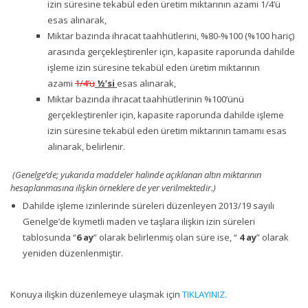
izin süresine tekabül eden üretim miktarının azami 1/4’ü
esas alınarak,
Miktar bazında ihracat taahhütlerini, %80-%100 (%100 hariç)
arasında gerçekleştirenler için, kapasite raporunda dahilde
işleme izin süresine tekabül eden üretim miktarının
azami
1/4’ü
½’si
esas alınarak,
Miktar bazında ihracat taahhütlerinin %100’ünü
gerçekleştirenler için, kapasite raporunda dahilde işleme
izin süresine tekabül eden üretim miktarının tamamı esas
alınarak, belirlenir.
(Genelge’de; yukarıda maddeler halinde açıklanan altın miktarının
hesaplanmasına ilişkin örneklere de yer verilmektedir.)
Dahilde işleme izinlerinde süreleri düzenleyen 2013/19 sayılı
Genelge’de kıymetli maden ve taşlara ilişkin izin süreleri
tablosunda “
6 ay
” olarak belirlenmiş olan süre ise, “
4 ay
” olarak
yeniden düzenlenmiştir.
Konuya ilişkin düzenlemeye ulaşmak için
TIKLAYINIZ.