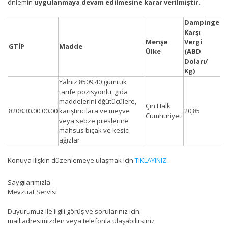
önlemin
uygulanmaya devam edilmesine karar verilmiştir.
Dampinge
Karşı
Menşe
Vergi
GTİP
Madde
Ülke
(ABD
Doları/
Kg)
Yalnız 8509.40 gümrük
tarife pozisyonlu, gıda
maddelerini öğütücülere,
Çin Halk
8208.30.00.00.00
karıştırıcılara ve meyve
20,85
Cumhuriyeti
veya sebze preslerine
mahsus bıçak ve kesici
ağızlar
Konuya ilişkin düzenlemeye ulaşmak için
TIKLAYINIZ.
Saygılarımızla
Mevzuat Servisi
Duyurumuz ile ilgili görüş ve sorularınız için:
mail adresimizden veya telefonla ulaşabilirsiniz