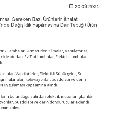
20.08.2021
ası Gereken Bazı Ürünlerin İthalat
nde Değişiklik Yapılmasına Dair Tebliğ (Ürün
ktrik Lambaları, Armatürler, Klimalar, Vantilatörler,
rik Motorları, Ev Tipi Lambalar, Elektrik Lambaları,
i.
Klimalar, Vantilatörler, Elektrikli Süpürgeler, Su
ır makinaları, televizyonlar, buzdolabı ve derin
N uygulaması kapsamına alındı.
rlerin bulunduğu satırdan elektrik motorları çıkarıldı
vizyonlar, buzdolabı ve derin dondurucular eklendi.
amına alındı.