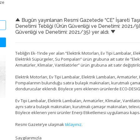
ize
Bugün yayınlanan Resmi Gazetede “CE” İşareti Taşım
Denetimi Tebliği (Ürün Güvenliği ve Denetimi: 2021/9)’
Güvenliği ve Denetimi: 2021/35) yer aldı.
Tebliğin Ek-1’inde yer alan “Elektrik Motorları, Ev Tipi Lambalar, Ele
Elektrikli Süpürgeler, Su Pompaları” ürün grubuna ait satır ile “Elekt
Armatürler, Klimalar, Vantilatörler” ürün grubuna ait satır değiştirild
Elektrik Motorları, Ev Tipi Lambalar, Elektrik Lambaları, Armatürler, 
Pompalarının bulunduğu satıra bulaşık makinaları, kurutmalı çamaş
dondurucular eklendi. Böylece yeni eklenen ürünlerde ECO-DESIG
Ev Tipi Lambalar, Elektrik Lambaları, Armatürler, Klimalar, Vantilatö
aynı satıra bulaşık makinaları, kurutmalı çamaşır makinaları, tele
Böylece eklenen yeni ürünler Enerji Etiketlemesi uygulaması kaps
Resmi Gazete’ye ulaşmak
tıklayınız.
Saygılarımızla