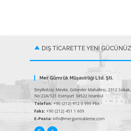
DIŞ TİCARETTE YENİ GÜCÜNÜ
Mer Gümrük Müşavirliği Ltd. Şti.
Beylikdüzü Mevkii, Gökevler Mahallesi, 2312 Sokak,
No:22A/121 Esenyurt 34522 İstanbul
Telefon:
+90 (212) 912 0 999 Pbx
Faks:
+90 (212) 451 1 609
E-Posta:
info@mergumrukleme.com