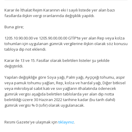
Karar ile İthalat Rejim Kararının eki I sayılı listede yer alan bazı
fasıllarda ilişkin vergi oranlarında değişiklik yapıldı.
Buna göre;
1205.10.90.00.00 ve 1205.90.00.00.00 GTİP’te yer alan Rep veya kolza
tohumları için uygulanan gümrük vergilerine ilişkin olarak söz konusu
tabloya dip not eklendi.
Karar ile 13 ve 15. Fasıllar olarak belirtilen listeler şu şekilde
değiştirildi.
Yapılan değişikliğe göre Soya yağı, Palm yağı, Ayçiçeği tohumu, aspir
veya pamuk tohumu yağları, Rep, kolza ve hardal yağı, Diğer bitkisel
veya mikrobiyal sabit katı ve sıvı yağların ithalatında ödenecek
gümrük vergisi aşağıda belirtilen tablolarda yer alan dip notta
belirtildiği üzere 30 Haziran 2022 tarihine kadar (bu tarih dahil)
gümrük vergisi % 0 (sıfır) olarak uygulanacak.
Resmi Gazete'ye ulaşmak için
tıklayınız
.