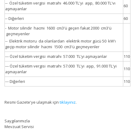
-- Özel tüketim vergisi matrahı 46.000 TL'yi aşıp, 80.000 TL'vı
60
aşmayanlar
-- Diğerleri
60
- Motor silindir hacmi 1600 cm3'ü geçen fakat 2000 cm3'ü
geçmeyenler
-- Elektrik motoru da olanlardan elektrik motor gücü 50 kW'ı
geçip motor silindir hacmi 1500 cm3'ü geçmeyenler
--- Özel tüketim vergisi matrahı 57.000 TL'yi aşmayanlar
110
--- Özel tüketim vergisi matrahı 57.000 TL'yi aşıp, 91.000 TL'yi
110
aşmayanlar
--- Diğerleri
110
Resmi Gazete'ye ulaşmak için
tıklayınız
.
Saygılarımızla
Mevzuat Servisi