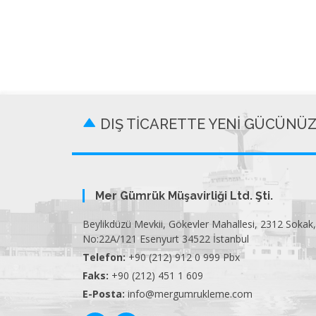
DIŞ TİCARETTE YENİ GÜCÜNÜ
Mer Gümrük Müşavirliği Ltd. Şti.
Beylikdüzü Mevkii, Gökevler Mahallesi, 2312 Sokak,
No:22A/121 Esenyurt 34522 İstanbul
Telefon:
+90 (212) 912 0 999 Pbx
Faks:
+90 (212) 451 1 609
E-Posta:
info@mergumrukleme.com