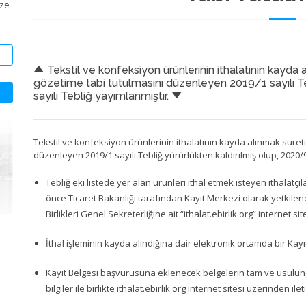
ize
Tekstil ve konfeksiyon ürünlerinin ithalatının kayda a
gözetime tabi tutulmasını düzenleyen 2019/1 sayılı Te
sayılı Tebliğ yayımlanmıştır.
Tekstil ve konfeksiyon ürünlerinin ithalatının kayda alınmak sureti
düzenleyen 2019/1 sayılı Tebliğ yürürlükten kaldırılmış olup, 2020/9
Tebliğ eki listede yer alan ürünleri ithal etmek isteyen ithalatçılar
önce Ticaret Bakanlığı tarafından Kayıt Merkezi olarak yetkilend
Birlikleri Genel Sekreterliğine ait “ithalat.ebirlik.org” internet
İthal işleminin kayda alındığına dair elektronik ortamda bir Kay
Kayıt Belgesi başvurusuna eklenecek belgelerin tam ve usulüne 
bilgiler ile birlikte ithalat.ebirlik.org internet sitesi üzerinden i