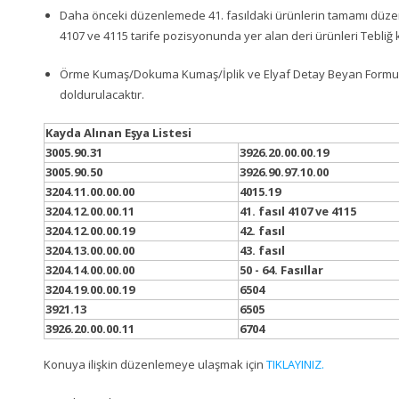
Daha önceki düzenlemede 41. fasıldaki ürünlerin tamamı düz
4107 ve 4115 tarife pozisyonunda yer alan deri ürünleri Tebliğ
Örme Kumaş/Dokuma Kumaş/İplik ve Elyaf Detay Beyan Formu 
doldurulacaktır.
Kayda Alınan Eşya Listesi
3005.90.31
3926.20.00.00.19
3005.90.50
3926.90.97.10.00
3204.11.00.00.00
4015.19
3204.12.00.00.11
41. fası
l
4107 ve 4115
3204.12.00.00.19
42. fasıl
3204.13.00.00.00
43. fasıl
3204.14.00.00.00
50 - 64. Fasıllar
3204.19.00.00.19
6504
3921.13
6505
3926.20.00.00.11
6704
Konuya ilişkin düzenlemeye ulaşmak için
TIKLAYINIZ.