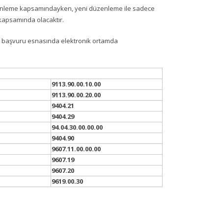
enleme kapsamındayken, yeni düzenleme ile sadece
 kapsamında olacaktır.
başvuru esnasında elektronik ortamda
9113.90.00.10.00
9113.90.00.20.00
9404.21
9404.29
94.04.30.00.00.00
9404.90
9607.11.00.00.00
9607.19
9607.20
9619.00.30