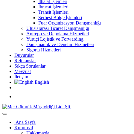
İthalat İşlemleri
İhracat İşlemleri
Transit İşlemleri
Serbest Bölge İşlemleri
Fuar Organizasyon Danışmanlığı
Uluslararası Ticaret Danışmanlığı
Antrepo ve Depolama Hizmetleri
Yurtiçi Lojistik ve Forwarding
Danışmanlık ve Denetim Hizmetleri
Sigorta Hizmetleri
Duyurular
Referanslar
Sıkça Sorulanlar
Mevzuat
İletişim
English
Ana Sayfa
Kurumsal
Hakkımızda