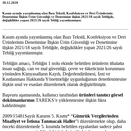
30.12.2020
Kasım ayında yayımlanmış olan Bazı Tekstil, Konfeksiyon ve Deri Ürünlerinin
Denetimine İlişkin Ürün Güvenliği ve Denetimine ilişkin 2021/18 sayılı Tebliğde,
değişiklikler yapan 2021/26 sayılı Tebliğ yayımlanmıştır.
Kasım ayında yayımlanmış olan Bazı Tekstil, Konfeksiyon ve Deri
Ürünlerinin Denetimine İlişkin Ürün Güvenliği ve Denetimine
ilişkin 2021/18 sayılı Tebliğde, değişiklikler yapan 2021/26 sayılı
Tebliğ yayımlanmıştır.
Tebliğin amacı, Tebliğin 1 nolu ekinde belirtilen ürünlerin ithalatta
insan sağlığı, can ve mal güvenliği, çevre ve tüketicinin korunması
yönünden Kimyasalların Kaydı, Değerlendirilmesi, İzni ve
Kısıtlanması Hakkında Yönetmeliğe uygunluğunun denetlenmesine
ilişkin usul ve esasları düzenlemek olarak değiştirilmiştir.
Başvuru aşamasında, kullanıcı tarafından
ürünleri tanıtıcı görsel
dokümanlarının
TAREKS’e yüklenmesine ilişkin fıkra
kaldırılmıştır.
2009/15481Sayılı Kararın 5. Kısmı* “
Gümrük Vergilerinden
Muafiyet ve İstisna Tanınacak Haller
”i düzenlemekte olup, daha
önceki düzenlemede 5. kısımda belirtilen eşyalardan sadece şahsi