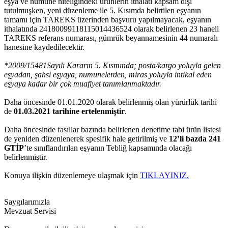
eşya ve numune niteliğindeki ürünlerin ithalatı kapsam dışı
tutulmuşken, yeni düzenleme ile 5. Kısımda belirtilen eşyanın
tamamı için TAREKS üzerinden başvuru yapılmayacak, eşyanın
ithalatında 24180099118115014436524 olarak belirlenen 23 haneli
TAREKS referans numarası, gümrük beyannamesinin 44 numaralı
hanesine kaydedilecektir.
*2009/15481Sayılı Kararın 5. Kısmında; posta/kargo yoluyla gelen
eşyadan, şahsi eşyaya, numunelerden, miras yoluyla intikal eden
eşyaya kadar bir çok muafiyet tanımlanmaktadır.
Daha öncesinde 01.01.2020 olarak belirlenmiş olan yürürlük tarihi
de
01.03.2021 tarihine ertelenmiştir
.
Daha öncesinde fasıllar bazında belirlenen denetime tabi ürün listesi
de yeniden düzenlenerek spesifik hale getirilmiş ve
12’li bazda 241
GTİP
’te sınıflandırılan eşyanın Tebliğ kapsamında olacağı
belirlenmiştir.
Konuya ilişkin düzenlemeye ulaşmak için
TIKLAYINIZ.
Saygılarımızla
Mevzuat Servisi