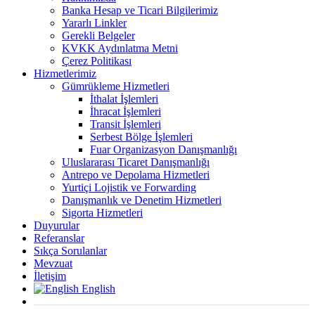
Banka Hesap ve Ticari Bilgilerimiz
Yararlı Linkler
Gerekli Belgeler
KVKK Aydınlatma Metni
Çerez Politikası
Hizmetlerimiz
Gümrükleme Hizmetleri
İthalat İşlemleri
İhracat İşlemleri
Transit İşlemleri
Serbest Bölge İşlemleri
Fuar Organizasyon Danışmanlığı
Uluslararası Ticaret Danışmanlığı
Antrepo ve Depolama Hizmetleri
Yurtiçi Lojistik ve Forwarding
Danışmanlık ve Denetim Hizmetleri
Sigorta Hizmetleri
Duyurular
Referanslar
Sıkça Sorulanlar
Mevzuat
İletişim
English