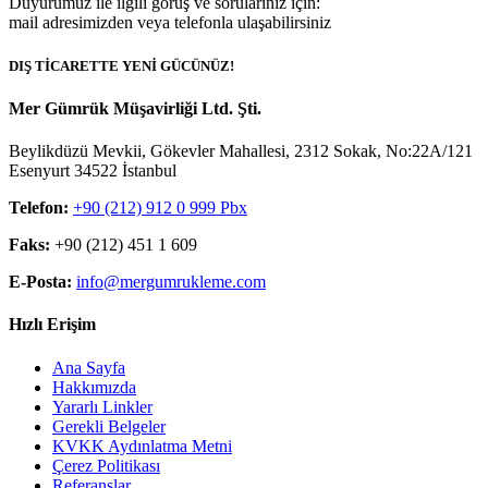
Duyurumuz ile ilgili görüş ve sorularınız için:
mail adresimizden veya telefonla ulaşabilirsiniz
DIŞ TİCARETTE YENİ GÜCÜNÜZ!
Mer Gümrük Müşavirliği Ltd. Şti.
Beylikdüzü Mevkii, Gökevler Mahallesi, 2312 Sokak, No:22A/121
Esenyurt 34522 İstanbul
Telefon:
+90 (212) 912 0 999 Pbx
Faks:
+90 (212) 451 1 609
E-Posta:
info@mergumrukleme.com
Hızlı Erişim
Ana Sayfa
Hakkımızda
Yararlı Linkler
Gerekli Belgeler
KVKK Aydınlatma Metni
Çerez Politikası
Referanslar