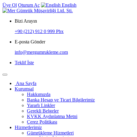
Üye Ol
Oturum Aç
English
Bizi Arayın
+90 (212) 912 0 999 Pbx
E-posta Gönder
info@mergumrukleme.com
Teklif İste
Ana Sayfa
Kurumsal
Hakkımızda
Banka Hesap ve Ticari Bilgilerimiz
Yararlı Linkler
Gerekli Belgeler
KVKK Aydınlatma Metni
Çerez Politikası
Hizmetlerimiz
Gümrükleme Hizmetleri