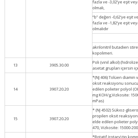
fazla ve -3,02’ye eşit ve
olmalı,
“b” değeri -0,62’ye eşit 
fazla ve -1,82’ye eşit ve
olmalıdır
akrilonitril butadien stir
kopolimeri.
Poli (vinil alkol) (hidroli
13
3905.30.00
asetat grupları içersin i
*(NJ 406) Tolüen diamin 
oksit reaksiyonu sonucu
14
3907.20.20
edilen polieter polyol (
mg KOH/g,Vizkosite: 150
mPas)
* (NJ 4502) Sükıoz-glisero
propilen oksit reaksiyo
15
3907.20.20
elde edilen polieter poly
470, Vizkosite: 15000-20
*Rotatif (rotary) tip kom