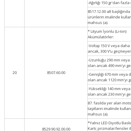
-Ağırlığı 150 gr'dan fazl
8517.12.00 alt başlığında
ürünlerin imalinde kulla
mahsus (a).
* Lityum İyonlu (Li-Ion)
Akümülatörler:
-Voltajı 150 V veya daha
ancak, 300 V’u geçmeyen
-Uzunluğu 290 mm veya 
olan ancak 490 mm'yi g
20
8507.60.00
-Genişliği 670 mm veya 
olan ancak 1120 mm'yi 
-Yüksekliği 140 mm veya
olan ancak 230 mm'yi g
87. fasılda yer alan moto
taşıtların imalinde kulla
mahsus (a).
*Yalnız LED Diyotlu Baskı
Kartı; prizmalar/lensler i
8529.90.92.00.00