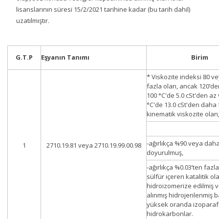
lisanslarının süresi 15/2/2021 tarihine kadar (bu tarih dahil)
uzatılmıştır.
G.T.P
Eşyanın Tanımı
Birim
* Viskozite indeksi 80 v
fazla olan, ancak 120’de
100 °C'de 5.0 cSt'den az
°C'de 13.0 cSt'den daha 
kinematik viskozite olan
-ağırlıkça %90 veya daha
1
2710.19.81 veya 2710.19.99.00.98
doyurulmuş,
-ağırlıkça %0.03’ten faz
sülfür içeren katalitik ol
hidroizomerize edilmiş ve
alınmış hidrojenlenmiş b
yüksek oranda izoparafı
hidrokarbonlar.