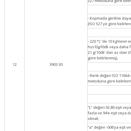
527 metoduna göre belir
- Kopmada gerilme daya
(ISO 527 ye göre belirlen
- 220 °C ‘de 10 kg’mının 
hızı l0g/l0dk veya daha 
21 g/10dk’ dan az olan (
göre belirlenmiş),
12
3903.30
- Renk değeri ISO 11664-
metoduna göre belirlenm
“L” değeri 92,80 eşit ve
fazla ve 94’e eşit veya 
olmalı,
“a” değeri -006’ya eşit 