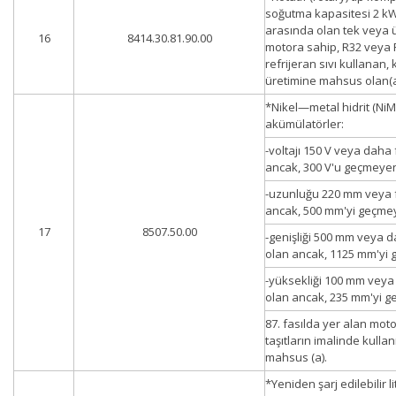
soğutma kapasitesi 2 kW
arasında olan tek veya ü
16
8414.30.81.90.00
motora sahip, R32 veya 
refrijeran sıvı kullanan, 
üretimine mahsus olan(a
*Nikel—metal hidrit (NiM
akümülatörler:
-voltajı 150 V veya daha 
ancak, 300 V'u geçmeye
-uzunluğu 220 mm veya 
ancak, 500 mm'yi geçme
17
8507.50.00
-genişliği 500 mm veya d
olan ancak, 1125 mm'yi
-yüksekliği 100 mm veya
olan ancak, 235 mm'yi 
87. fasılda yer alan moto
taşıtların imalinde kulla
mahsus (a).
*Yeniden şarj edilebilir 