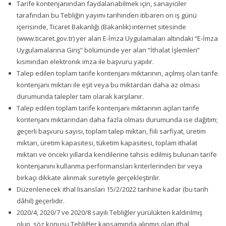
Tarife kontenjanından faydalanabilmek için, sanayiciler
tarafından bu Tebliğin yayımı tarihinden itibaren on iş günü
içerisinde, Ticaret Bakanlığı (Bakanlık) internet sitesinde
(www.ticaret.gov.tr) yer alan E-İmza Uygulamaları altındaki “E-İmza
Uygulamalarına Giriş” bölümünde yer alan “İthalat İşlemleri”
kısmından elektronik imza ile başvuru yapılır.
Talep edilen toplam tarife kontenjanı miktarının, açılmış olan tarife
kontenjanı miktarı ile eşit veya bu miktardan daha az olması
durumunda talepler tam olarak karşılanır.
Talep edilen toplam tarife kontenjanı miktarının açılan tarife
kontenjanı miktarından daha fazla olması durumunda ise dağıtım;
geçerli başvuru sayısı, toplam talep miktarı, fiili sarfiyat, üretim
miktarı, üretim kapasitesi, tüketim kapasitesi, toplam ithalat
miktarı ve önceki yıllarda kendilerine tahsis edilmiş bulunan tarife
kontenjanını kullanma performansları kriterlerinden bir veya
birkaçı dikkate alınmak suretiyle gerçekleştirilir.
Düzenlenecek ithal lisansları 15/2/2022 tarihine kadar (bu tarih
dâhil) geçerlidir.
2020/4, 2020/7 ve 2020/8 sayılı Tebliğler yürülükten kaldırılmış
olup, söz konusu Tebliğler kapsamında alınmış olan ithal