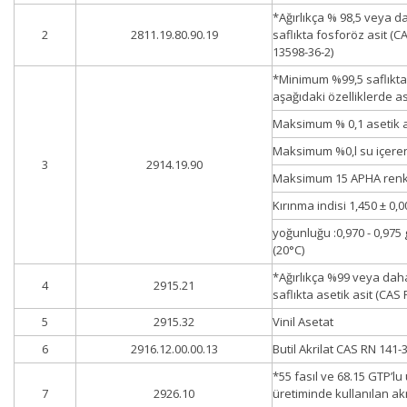
*Ağırlıkça % 98,5 veya d
2
2811.19.80.90.19
saflıkta fosforöz asit (C
13598-36-2)
*Minimum %99,5 saflıkta
aşağıdaki özelliklerde a
Maksimum % 0,1 asetik a
Maksimum %0,l su içere
3
2914.19.90
Maksimum 15 APHA renk
Kırınma indisi 1,450 ± 0,0
yoğunluğu :0,970 - 0,975
(20°C)
*Ağırlıkça %99 veya dah
4
2915.21
saflıkta asetik asit (CAS 
5
2915.32
Vinil Asetat
6
2916.12.00.00.13
Butil Akrilat CAS RN 141-
*55 fasıl ve 68.15 GTP’lu
7
2926.10
üretiminde kullanılan akri