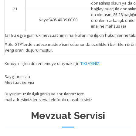
donatılmış olsun ya da o
21
bağlayıcı(lar) ile donatıl
da olmasın, 85.28 başlığ
veya9405.40.39.00.00
ürünlerin arka ışık ünitel
imaline mahsus (a).
(a): Bu eşya gümrük mevzuatının nihai kullanıma ilişkin hükümlerine tabi
* :Bu GTP’lerde sadece madde ismi sütununda özellikleri belirtilen ürünl
vergi oranı düşürülmüştür.
Konuya ilişkin düzenlemeye ulaşmak için
TIKLAYINIZ.
Saygılarımızla
Mevzuat Servisi
Duyurumuz ile ilgili görüş ve sorularınız için:
mail adresimizden veya telefonla ulaşabilirsiniz
Mevzuat Servisi