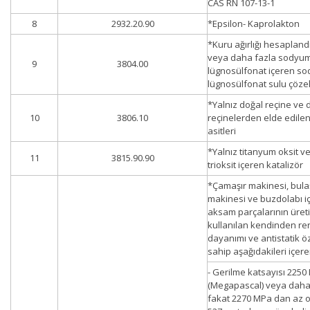
CAS RN 107-13-1
8
2932.20.90
*Epsilon- Kaprolakton
*Kuru ağırlığı hesaplan
veya daha fazla sodyu
9
3804.00
lügnosülfonat içeren s
lügnosülfonat sulu çözel
*Yalnız doğal reçine ve 
10
3806.10
reçinelerden elde edilen
asitleri
*Yalnız titanyum oksit v
11
3815.90.90
trioksit içeren katalizör
*Çamaşır makinesi, bula
makinesi ve buzdolabı iç
aksam parçalarının üret
kullanılan kendinden ren
dayanımı ve antistatik öz
sahip aşağıdakileri içere
- Gerilme katsayısı 225
(Megapascal) veya daha
fakat 2270 MPa dan az o