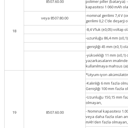
8507.60.00
polimer piller (batarya):
kapasitesi 1 060 mAh ola
-nominal gerilimi 7,4 V (
veya 8507.80.00
gerilimi 0,2 C’de deşarj) o
-8,4 V’luk (±0,05) voltajı o
18
-uzunluğu 86,4 mm (±0,1)
-genişliği 45 mm (±0,1) ol
-yüksekliği 11 mm (±0,1) 
yazarkasaların imalinde
kullanılmaya mahsus (a)
*Lityum-iyon akümülatör
-Kalınlığı 6 mm fazla olm
Genişliği 100 mm fazla 
-Uzunluğu 150,15 mm fa
olmayan,
- Nominal kapasitesi 1.
19
8507.60.00
veya daha fazla olan an
mAh'den fazla olmayan,